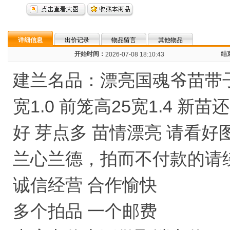
详细信息
出价记录
物品留言
其他物品
开始时间：
结
2026-07-08 18:10:43
建兰名品：漂亮国魂爷苗带子
宽1.0 前笼高25宽1.4 
好 芽点多 苗情漂亮 请看好
兰心兰德，拍而不付款的请
诚信经营 合作愉快
多个拍品 一个邮费