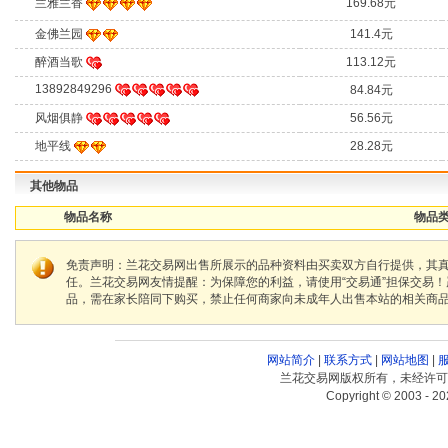
兰雅兰香
169.68元
金佛兰园
141.4元
醉酒当歌
113.12元
13892849296
84.84元
风烟俱静
56.56元
地平线
28.28元
其他物品
物品名称
物品类
免责声明：兰花交易网出售所展示的品种资料由买卖双方自行提供，其
任。兰花交易网友情提醒：为保障您的利益，请使用“交易通”担保交易
品，需在家长陪同下购买，禁止任何商家向未成年人出售本站的相关商
网站简介
|
联系方式
|
网站地图
|
兰花交易网版权所有，未经许可
Copyright © 2003 - 20