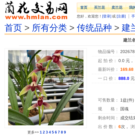
首页
买兰花
卖兰花
我
您好，欢迎您！
[登录]
或
[注册]
手
首页
>
所有分类
>
传统品种
>
建
建兰
物品编号：
202678
起 拍 价：
0.0
元
最新叫价：
169.68
一 口 价：
888.0
元
可售数量：
1盆(件)
规 格：
国魂
剩余时间：
成交结
出 价 数：
6
次，
浏
更多>>
1
2
3
4
5
6
7
8
9