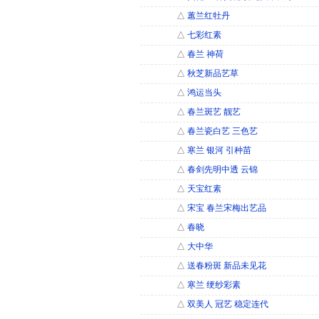
△
蕙兰红牡丹
△
七彩红素
△
春兰 神荷
△
秋芝新品艺草
△
鸿运当头
△
春兰斑艺 靓艺
△
春兰瓷白艺 三色艺
△
寒兰 银河 引种苗
△
春剑先明中透 云锦
△
天宝红素
△
宋宝 春兰宋梅出艺品
△
春晓
△
大中华
△
送春粉斑 新品未见花
△
寒兰 绠纱彩素
△
双美人 冠艺 稳定连代