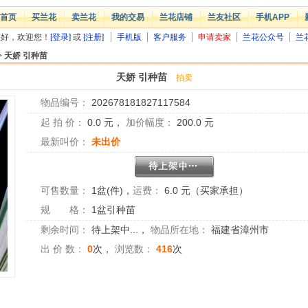
首页
买兰花
卖兰花
我的交易
兰花店铺
兰友社区
手机APP
您好，欢迎您！
[登录]
或
[注册]
手机版
客户服务
申请卖家
兰花公众号
兰
>
天娇 引种苗
天娇 引种苗
拍卖
物品编号：
202678181827117584
起 拍 价：
0.0
元，
加价幅度：
200.0
元
最新叫价：
未出价
可售数量：
1盆(件)
，
运费：
6.0 元（买家承担）
规 格：
1盆引种苗
剩余时间：
待上架中...
，
物品所在地：
福建省漳州市
出 价 数：
0
次，
浏览数：
416
次