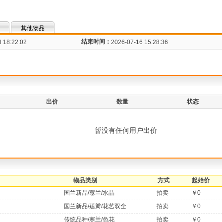
其他物品
结束时间：
 18:22:02
2026-07-16 15:28:36
出价
数量
状态
暂没有任何用户出价
物品类别
方式
起始价
国兰新品/蕙兰/水晶
拍卖
￥0
国兰新品/莲瓣/花艺双全
拍卖
￥0
传统品种/寒兰/色花
拍卖
￥0