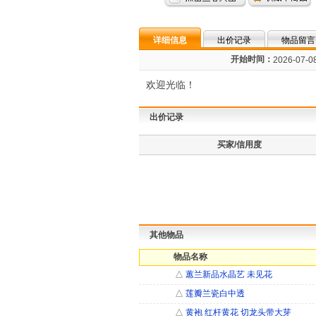
详细信息
出价记录
物品留言
开始时间：
2026-07-08
欢迎光临！
出价记录
买家/信用度
其他物品
物品名称
△
蕙兰新品水晶艺 未见花
△
莲瓣兰瓷白中透
△
黄袍 红杆黄花 切龙头带大芽