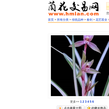
首页
>
所有分类
>
传统品种
>
春剑
>
花艺双全
更多>>
1
2
3
4
5
6