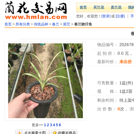
首页
买兰花
卖兰花
我
您好，欢迎您！
[登录]
或
[注册]
手
首页
>
所有分类
>
传统品种
>
春兰
>
斑艺
>
春兰吻仔鱼
物品编号：
202678
起 拍 价：
0.0
元
最新叫价：
未出价
可售数量：
1盆(件)
规 格：
1盆2苗
剩余时间：
待上架中.
出 价 数：
0
次，
浏
更多>>
1
2
3
4
5
6