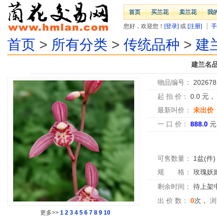
首页
买兰花
卖兰花
我
您好，欢迎您！
[登录]
或
[注册]
手
首页
>
所有分类
>
传统品种
>
建
建兰名
物品编号：
202678
起 拍 价：
0.0
元
最新叫价：
未出价
一 口 价：
888.0
元
可售数量：
1盆(件)
规 格：
玫瑰妖
剩余时间：
待上架中.
出 价 数：
0
次，
浏
更多>>
1
2
3
4
5
6
7
8
9
10