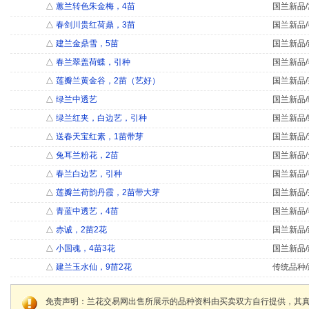
△
蕙兰转色朱金梅，4苗
国兰新品/
△
春剑川贵红荷鼎，3苗
国兰新品/
△
建兰金鼎雪，5苗
国兰新品/
△
春兰翠盖荷蝶，引种
国兰新品/
△
莲瓣兰黄金谷，2苗（艺好）
国兰新品/
△
绿兰中透艺
国兰新品/
△
绿兰红夹，白边艺，引种
国兰新品/
△
送春天宝红素，1苗带芽
国兰新品/
△
兔耳兰粉花，2苗
国兰新品/
△
春兰白边艺，引种
国兰新品/
△
莲瓣兰荷韵丹霞，2苗带大芽
国兰新品/
△
青蓝中透艺，4苗
国兰新品/
△
赤诚，2苗2花
国兰新品/
△
小国魂，4苗3花
国兰新品/
△
建兰玉水仙，9苗2花
传统品种/
免责声明：兰花交易网出售所展示的品种资料由买卖双方自行提供，其