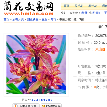
首页
买兰花
卖兰花
我
您好，欢迎您！
[登录]
或
[注册]
手
首页
>
所有分类
>
国兰新品
>
春兰
>
奇花
>
春兰万紫千红，3苗
春兰
物品编号：
202678
起 拍 价：
20.0
元
最新叫价：
未出价
可售数量：
1盆(件)
规 格：
1盆3苗
剩余时间：
待上架中.
出 价 数：
0
次，
浏
更多>>
1
2
3
4
5
6
7
8
9