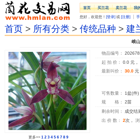
首页
买兰花
卖兰花
我
您好，欢迎您！
[登录]
或
[注册]
手
首页
>
所有分类
>
传统品种
>
建
峨山
物品编号：
202678
起 拍 价：
0.0
元
最新叫价：
30.0
元
可售数量：
1盆(件)
规 格：
2苗
剩余时间：
成交结
出 价 数：
2
次，
浏
更多>>
1
2
3
4
5
6
7
8
9