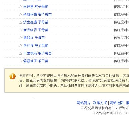
△
呈祥素 爷子母苗
传统品种/
△
茶城榜梅 爷子母苗
传统品种/
△
济生红素 子母苗
传统品种/
△
新品红舌 子母苗
传统品种/
△
胭脂红 子母苗
传统品种/
△
喜洋洋 爷子母苗
传统品种/
△
十里桃花 爷子母苗
传统品种/
△
紫霞仙子 爷子苗
传统品种/
免责声明：兰花交易网出售所展示的品种资料由买卖双方自行提供，其
任。兰花交易网友情提醒：为保障您的利益，请使用“交易通”担保交易
品，需在家长陪同下购买，禁止任何商家向未成年人出售本站的相关商
网站简介
|
联系方式
|
网站地图
|
兰花交易网版权所有，未经许可
Copyright © 2003 - 20