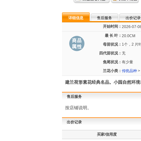
详细信息
售后服务
出价记录
开始时间：
2026-07-08
最 长 叶：
20.0CM
母苗状况：
1个，2 片
四代苗状况：
无
焦尾状况：
有少量
兰花小类：
传统品种
>
建兰荷形素花经典名品。小园自然环境
售后服务
按店铺说明。
出价记录
买家/信用度