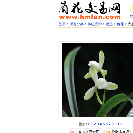
首页
>
所有分类
>
传统品种
>
建兰
>
色花
>
大
更多>>
1
2
3
4
5
6
7
8
9
10