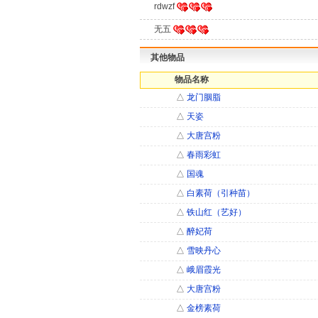
rdwzf
无五
其他物品
物品名称
△
龙门胭脂
△
天姿
△
大唐宫粉
△
春雨彩虹
△
国魂
△
白素荷（引种苗）
△
铁山红（艺好）
△
醉妃荷
△
雪映丹心
△
峨眉霞光
△
大唐宫粉
△
金榜素荷