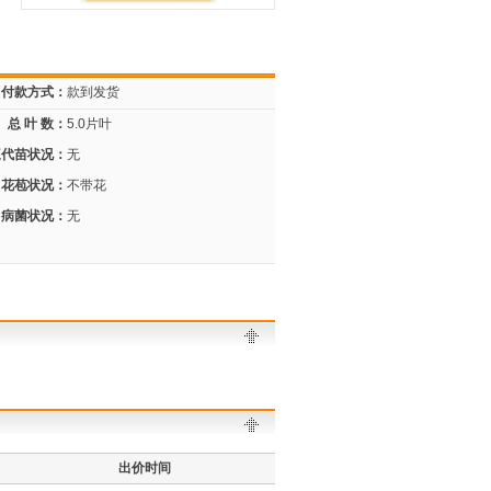
付款方式：
款到发货
总 叶 数：
5.0片叶
三代苗状况：
无
花苞状况：
不带花
病菌状况：
无
出价时间