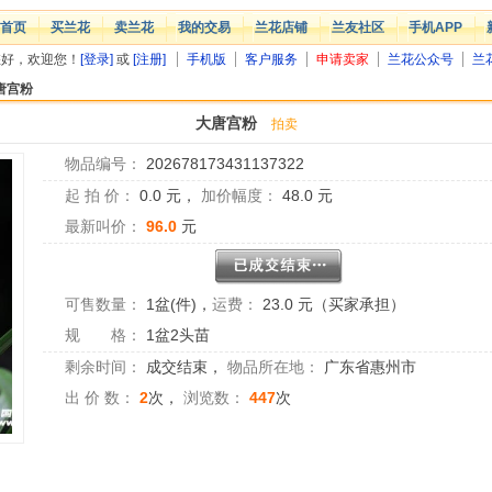
首页
买兰花
卖兰花
我的交易
兰花店铺
兰友社区
手机APP
您好，欢迎您！
[登录]
或
[注册]
手机版
客户服务
申请卖家
兰花公众号
兰
唐宫粉
大唐宫粉
拍卖
物品编号：
202678173431137322
起 拍 价：
0.0
元，
加价幅度：
48.0
元
最新叫价：
96.0
元
可售数量：
1盆(件)
，
运费：
23.0 元（买家承担）
规 格：
1盆2头苗
剩余时间：
成交结束
，
物品所在地：
广东省惠州市
出 价 数：
2
次，
浏览数：
447
次