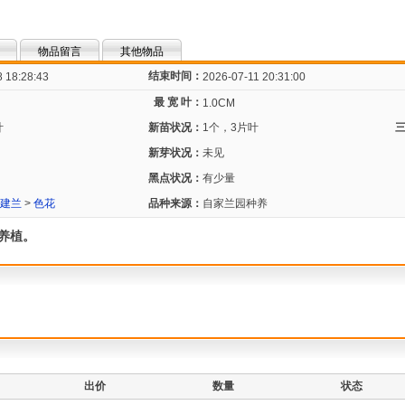
物品留言
其他物品
结束时间：
 18:28:43
2026-07-11 20:31:00
最 宽 叶：
1.0CM
叶
新苗状况：
1个，3片叶
新芽状况：
未见
黑点状况：
有少量
建兰
>
色花
品种来源：
自家兰园种养
养植。
出价
数量
状态