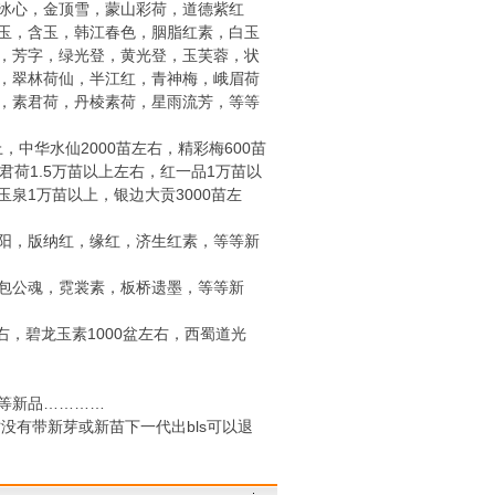
冰心，金顶雪，蒙山彩荷，道德紫红
玉，含玉，韩江春色，胭脂红素，白玉
，芳字，绿光登，黄光登，玉芙蓉，状
，翠林荷仙，半江红，青神梅，峨眉荷
，素君荷，丹棱素荷，星雨流芳，等等
，中华水仙2000苗左右，精彩梅600苗
，君荷1.5万苗以上左右，红一品1万苗以
玉泉1万苗以上，银边大贡3000苗左
阳，版纳红，缘红，济生红素，等等新
包公魂，霓裳素，板桥遗墨，等等新
左右，碧龙玉素1000盆左右，西蜀道光
等新品…………
没有带新芽或新苗下一代出bls可以退