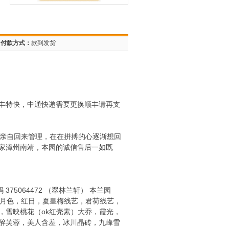
付款方式：
款到发货
8顺丰特快，中通快递需要更换顺丰请再支
己亲自回来管理，在在拼搏的心逐渐想回
家漳州南靖，本园的诚信售后一如既
 375064472 （翠林兰轩） 本兰园
塘月色，红日，夏皇梅线艺，君荷线艺，
，雪映桃花（ok红壳素）大乔，霞光，
醉芙蓉，美人含羞，冰川晶砖，九峰雪