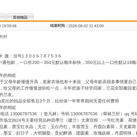
其他物品
结束时间：
 19:59:48
2026-08-02 21:43:00
1片叶
信号1 3 0 0 6 7 8 7 5 3 6
中通包邮，一口价200～350元默认顺丰标快，350元以上一口价默认1
年的相处
由于父母年龄慢慢升高，老家农场也有十来亩，父母年龄高很多事情要自
，给父母的工作慢慢放轻松一点，今年把孩子转学回家，兰花全部搬回老
的兰友。
园拍卖出的拍品全部售后3个月，拉丝保一年寄养期间无需任何费用
年的相处
3006787536 （ 曾凡林）号码 13006787536 （翠林兰轩）qq 号码
市场北拍24号主要经营品种四季兰（建兰）大唐宫粉，一号红壳素，荷
品素，墨宝红水晶，无尘，玉白丹红，羊脂雪玉，丹霞白素荷，天龙紫荷
，墨宝，好日子，大明胭脂，贵妃醉酒，团圆素，玫瑰妖姬，丹霞明珠，