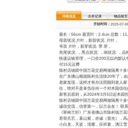
详细信息
出价记录
物品留言
开始时间：
2026-07-08
最长：56cm 最宽叶：2.4cm 总数：1
母苗状况:片叶，新苗状况: 片叶，
爷苗 片叶，新芽状况: 带 芽，
焦尾状况: ，黑点状况: ，病状况: ，品种: 微：
快递运输管理，一口价200元以内默认
付15元运费
陈村店铺跟中国兰花交易网做隔离十多
在广东佛山顺德陈村生活快20年了，
老家发现，这样才有办法照顾到老人家
往，绝对不是辜负任何一个对本园信任
新售后原则，从2024年3月5日起本
陈村店铺跟中国兰花交易网做隔离十多
诚信交流，信誉第一，以兰会友！ 联系电话 1
《翠林兰轩》广东省佛山市陈村镇兰花
君荷爪艺，暮山紫，赤诚（晨光），高
小白龙，天姿，清雁，应祥素，漓江雪