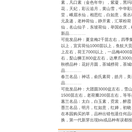
素，凡口素（金色年华），紫凝，黑玛
花，天妃，彩云追月，黄山雪，中华彩
堂，峨眉水仙，相思红，白如意，蚕丛
元及递，老种荷仙，静开素，汇翠粉荷
仙，名山仙子，东坡荷仙，举国欢庆，
新品…………
可批发品种：夏皇梅2千苗左右，四季集园
以上，宜宾荷仙1000苗以上，鱼魫大贡
上左右，荷王7000以上，一品梅400
右，梨山狮王800盆左右，达摩爪30
秋榜品种：花好月圆，茶城榜荷，茶城
品…………
春兰名品：神话，俞氏素荷，皓月，美
品…………
可批发品种：大团圆3000盆左右，雪山
1500苗左右，老荷瓣200苗左右，等
蕙兰名品：太白，白玉素，霓裳，醉霞
墨兰名品，明月，红如意，红婵，初晓
在本园购买的草，品种出错包退任何品种
换，第一代新芽出现bls或品种有误