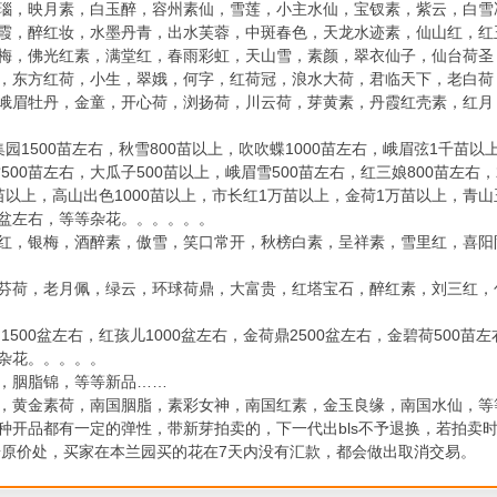
瑙，映月素，白玉醉，容州素仙，雪莲，小主水仙，宝钗素，紫云，白雪
霞，醉红妆，水墨丹青，出水芙蓉，中斑春色，天龙水迹素，仙山红，红
梅，佛光红素，满堂红，春雨彩虹，天山雪，素颜，翠衣仙子，仙台荷圣
，东方红荷，小生，翠娥，何字，红荷冠，浪水大荷，君临天下，老白荷
峨眉牡丹，金童，开心荷，浏扬荷，川云荷，芽黄素，丹霞红壳素，红月
1500苗左右，秋雪800苗以上，吹吹蝶1000苗左右，峨眉弦1千苗以上
500苗左右，大瓜子500苗以上，峨眉雪500苗左右，红三娘800苗左右
0苗以上，高山出色1000苗以上，市长红1万苗以上，金荷1万苗以上，青山
00盆左右，等等杂花。。。。。。
红，银梅，酒醉素，傲雪，笑口常开，秋榜白素，呈祥素，雪里红，喜阳
芬荷，老月佩，绿云，环球荷鼎，大富贵，红塔宝石，醉红素，刘三红，
1500盆左右，红孩儿1000盆左右，金荷鼎2500盆左右，金碧荷500苗
等杂花。。。。。
，胭脂锦，等等新品……
，黄金素荷，南国胭脂，素彩女神，南国红素，金玉良缘，南国水仙，等
开品都有一定的弹性，带新芽拍卖的，下一代出bls不予退换，若拍卖时
都按原价处，买家在本兰园买的花在7天内没有汇款，都会做出取消交易。