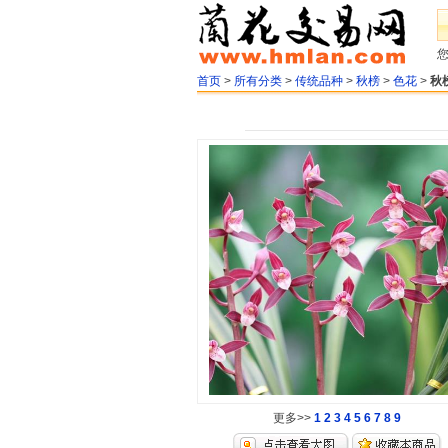
首页
>
所有分类
>
传统品种
>
秋榜
>
色花
>
秋
更多>>
1
2
3
4
5
6
7
8
9