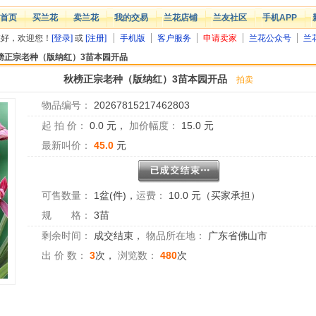
首页
买兰花
卖兰花
我的交易
兰花店铺
兰友社区
手机APP
您好，欢迎您！
[登录]
或
[注册]
手机版
客户服务
申请卖家
兰花公众号
兰
榜正宗老种（版纳红）3苗本园开品
秋榜正宗老种（版纳红）3苗本园开品
拍卖
物品编号：
20267815217462803
起 拍 价：
0.0
元，
加价幅度：
15.0
元
最新叫价：
45.0
元
可售数量：
1盆(件)
，
运费：
10.0 元（买家承担）
规 格：
3苗
剩余时间：
成交结束
，
物品所在地：
广东省佛山市
出 价 数：
3
次，
浏览数：
480
次