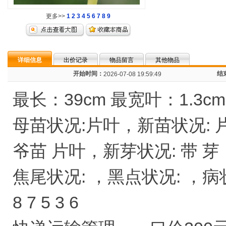
更多>>
1
2
3
4
5
6
7
8
9
详细信息
出价记录
物品留言
其他物品
开始时间：
结
2026-07-08 19:59:49
最长：39cm 最宽叶：1.3c
母苗状况:片叶，新苗状况: 
爷苗 片叶，新芽状况: 带 芽
焦尾状况: ，黑点状况: ，病状况:
8 7 5 3 6