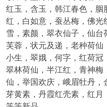
红玉，含玉，韩江春色，胭
红，白如意，蚕丛梅，佛光
雪，素颜，翠衣仙子，仙台
芙蓉，状元及递，老种荷仙
小生，翠娥，何字，红荷冠
翠林荷仙，半江红，青神梅
仙，举国欢庆，峨眉牡丹，
芽黄素，丹霞红壳素，红月
等等新品…………