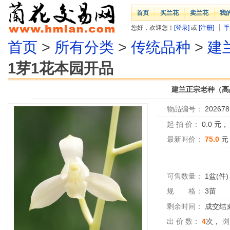
首页
买兰花
卖兰花
我
您好，欢迎您！
[登录]
或
[注册]
手
首页
>
所有分类
>
传统品种
>
建
1芽1花本园开品
建兰正宗老种（高
物品编号：
202678
起 拍 价：
0.0
元
最新叫价：
75.0
元
可售数量：
1盆(件)
规 格：
3苗
剩余时间：
成交结
出 价 数：
4
次，
浏