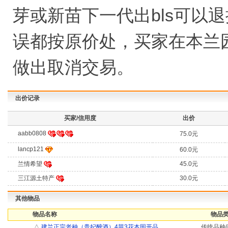
芽或新苗下一代出bls可以退
误都按原价处，买家在本兰
做出取消交易。
出价记录
买家/信用度
出价
aabb0808
75.0元
lancp121
60.0元
兰情希望
45.0元
三江源土特产
30.0元
其他物品
物品名称
物品类
△
建兰正宗老种（贵妃醉酒）4苗3花本园开品
传统品种/