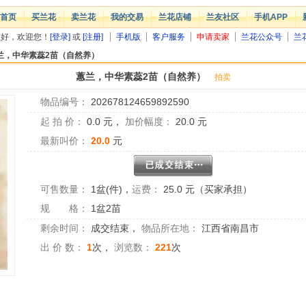
首页
买兰花
卖兰花
我的交易
兰花店铺
兰友社区
手机APP
您好，欢迎您！
[登录]
或
[注册]
手机版
客户服务
申请卖家
兰花公众号
兰
兰，中华素蕊2苗（自然养）
蕙兰，中华素蕊2苗（自然养）
拍卖
物品编号：
202678124659892590
起 拍 价：
0.0
元，
加价幅度：
20.0
元
最新叫价：
20.0
元
可售数量：
1盆(件)
，
运费：
25.0 元（买家承担）
规 格：
1盆2苗
剩余时间：
成交结束
，
物品所在地：
江西省南昌市
出 价 数：
1
次，
浏览数：
221
次