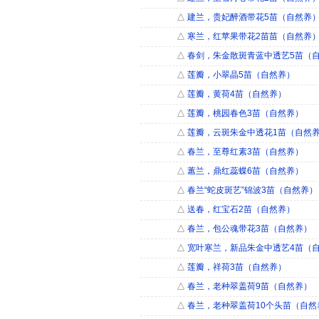
△
建兰，贵妃醉酒带花5苗（自然养
△
寒兰，红苹果带花2苗苗（自然养
△
春剑，朱金散斑青蓝中透艺5苗（
△
莲瓣，小翠晶5苗（自然养）
△
莲瓣，黄荷4苗（自然养）
△
莲瓣，桃园春色3苗（自然养）
△
莲瓣，云斑朱金中透花1苗（自然
△
春兰，至尊红素3苗（自然养）
△
蕙兰，鼎红蕊蝶6苗（自然养）
△
春兰“蛇皮斑艺”锦波3苗（自然养）
△
送春，红宝石2苗（自然养）
△
春兰，包公魂带花3苗（自然养）
△
宽叶寒兰，新品朱金中透艺4苗（
△
莲瓣，祥荷3苗（自然养）
△
春兰，老种翠盖荷9苗（自然养）
△
春兰，老种翠盖荷10个头苗（自然