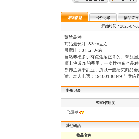
详细信息
出价记录
物品留言
开始时间：
2026-07-08
蕙兰品种
商品最长叶: 32cm左右
最宽叶：0.8cm左右
自然养植多少有点焦尾正常的。菁源国
顺丰快递25的费用，一次性拍多个品
务养兰属于副业，所以一般结束商品会
谢。本人电话：19100186849 与微
出价记录
买家/信用度
飞瀑草
其他物品
物品名称