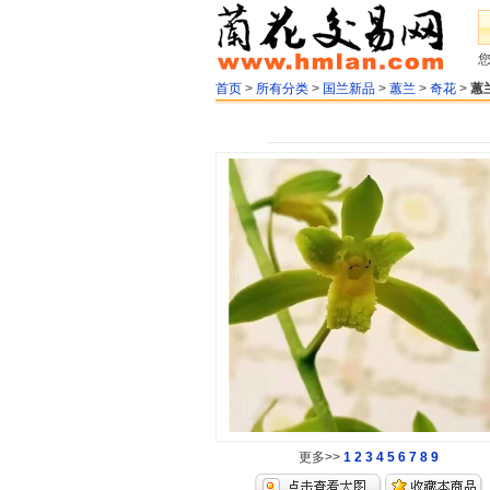
首页
>
所有分类
>
国兰新品
>
蕙兰
>
奇花
>
蕙
更多>>
1
2
3
4
5
6
7
8
9