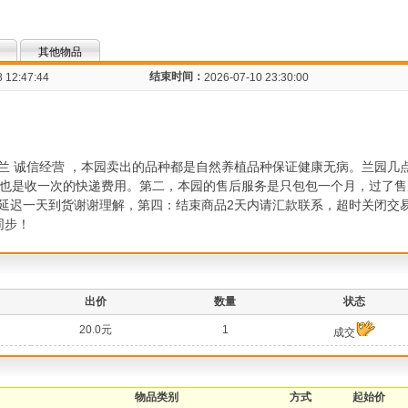
其他物品
结束时间：
 12:47:44
2026-07-10 23:30:00
兰 诚信经营 ，本园卖出的品种都是自然养植品种保证健康无病。兰园几
种也是收一次的快递费用。第二，本园的售后服务是只包包一个月，过了
延迟一天到货谢谢理解，第四：结束商品2天内请汇款联系，超时关闭交
信同步！
出价
数量
状态
20.0元
1
成交
物品类别
方式
起始价