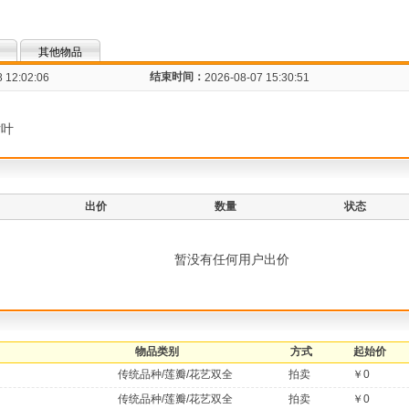
其他物品
结束时间：
 12:02:06
2026-08-07 15:30:51
片叶
出价
数量
状态
暂没有任何用户出价
物品类别
方式
起始价
传统品种/莲瓣/花艺双全
拍卖
￥0
传统品种/莲瓣/花艺双全
拍卖
￥0