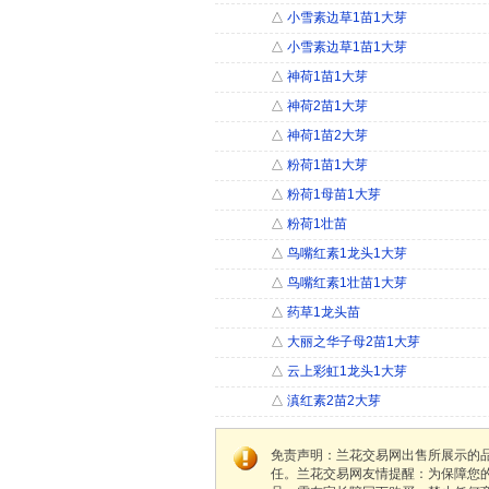
△
小雪素边草1苗1大芽
△
小雪素边草1苗1大芽
△
神荷1苗1大芽
△
神荷2苗1大芽
△
神荷1苗2大芽
△
粉荷1苗1大芽
△
粉荷1母苗1大芽
△
粉荷1壮苗
△
鸟嘴红素1龙头1大芽
△
鸟嘴红素1壮苗1大芽
△
药草1龙头苗
△
大丽之华子母2苗1大芽
△
云上彩虹1龙头1大芽
△
滇红素2苗2大芽
免责声明：兰花交易网出售所展示的
任。兰花交易网友情提醒：为保障您