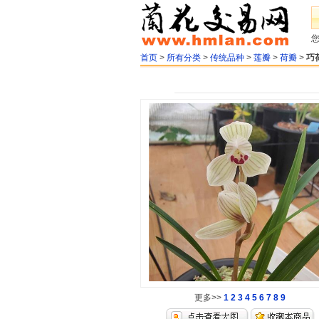
首页
>
所有分类
>
传统品种
>
莲瓣
>
荷瓣
>
巧
更多>>
1
2
3
4
5
6
7
8
9