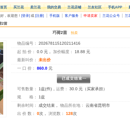
首页
买兰花
卖兰花
我的交易
兰花店铺
兰友社区
手机APP
您好，欢迎您！
[登录]
或
[注册]
手机版
客户服务
申请卖家
兰花公众号
兰
荷2苗
巧荷2苗
拍卖
物品编号：
202678115120211416
起 拍 价：
0.0
元，
加价幅度：
18.88
元
最新叫价：
未出价
一 口 价：
860.0
元
可售数量：
1盆(件)
，
运费：
30.0 元（买家承担）
规 格：
1盆
剩余时间：
成交结束
，
物品所在地：
云南省昆明市
出 价 数：
0
次，
浏览数：
128
次