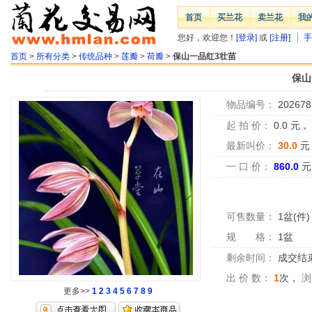
首页
买兰花
卖兰花
我
您好，欢迎您！
[登录]
或
[注册]
手
首页
>
所有分类
>
传统品种
>
莲瓣
>
荷瓣
>
保山一品红3壮苗
保山
物品编号：
202678
起 拍 价：
0.0
元
最新叫价：
30.0
元
一 口 价：
860.0
元
可售数量：
1盆(件)
规 格：
1盆
剩余时间：
成交结
出 价 数：
1
次，
浏
更多>>
1
2
3
4
5
6
7
8
9