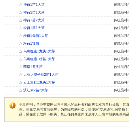
△
神荷1苗1大芽
传统品种/
△
神荷2苗1大芽
传统品种/
△
神荷1苗2大芽
传统品种/
△
粉荷1苗1大芽
传统品种/
△
粉荷1母苗1大芽
传统品种/
△
粉荷1壮苗
传统品种/
△
鸟嘴红素1龙头1大芽
传统品种/
△
鸟嘴红素1壮苗1大芽
传统品种/
△
药草1龙头苗
传统品种/
△
大丽之华子母2苗1大芽
传统品种/
△
云上彩虹1龙头1大芽
传统品种/
△
滇红素2苗2大芽
传统品种/
免责声明：兰花交易网出售所展示的品种资料由买卖双方自行提供，其
任。兰花交易网友情提醒：为保障您的利益，请使用“交易通”担保交易
品，需在家长陪同下购买，禁止任何商家向未成年人出售本站的相关商