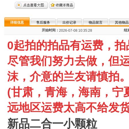
详细信息
售后服务
出价记录
物品留言
其他物品
开始时间：
结
2026-07-08 10:35:28
0起拍的拍品有运费，拍
尽管我们努力去做，但
沫，介意的兰友请慎拍
(甘肃，
青海，海南，宁夏
远地区
运费太高不给发
新品二合一小颗粒