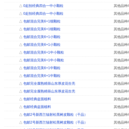
△
0起拍经典四合一中小颗粒
其他品种/
△
0起拍经典四合一中小颗粒
其他品种/
△
包邮混合完美6+1细颗粒
其他品种/
△
包邮混合完美6+1细颗粒
其他品种/
△
包邮混合完美6+1小颗粒
其他品种/
△
包邮混合完美6+1小颗粒
其他品种/
△
包邮混合完美6+1中小颗粒
其他品种/
△
包邮混合完美6+1中小颗粒
其他品种/
△
包邮混合完美6+1中颗粒
其他品种/
△
包邮混合完美6+1中颗粒
其他品种/
△
包邮完全腐熟精筛山东厚皮花生壳
其他品种/
△
包邮完全腐熟精筛山东厚皮花生壳
其他品种/
△
包邮经典盆面植料
其他品种/
△
包邮经典盆面植料
其他品种/
△
包邮2号新西兰辐射松黑树皮颗粒（干品）
其他品种/
△
包邮2号新西兰辐射松黑树皮颗粒（干品）
其他品种/