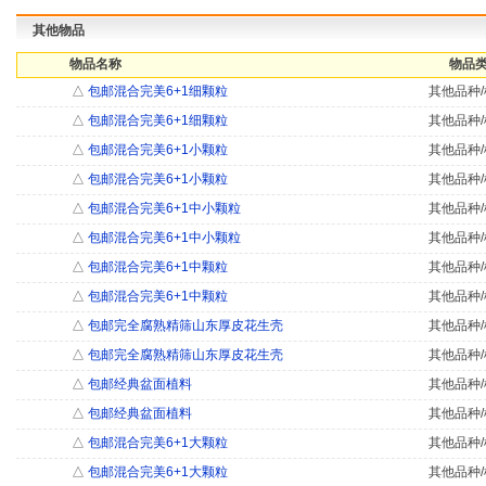
其他物品
物品名称
物品类
△
包邮混合完美6+1细颗粒
其他品种/
△
包邮混合完美6+1细颗粒
其他品种/
△
包邮混合完美6+1小颗粒
其他品种/
△
包邮混合完美6+1小颗粒
其他品种/
△
包邮混合完美6+1中小颗粒
其他品种/
△
包邮混合完美6+1中小颗粒
其他品种/
△
包邮混合完美6+1中颗粒
其他品种/
△
包邮混合完美6+1中颗粒
其他品种/
△
包邮完全腐熟精筛山东厚皮花生壳
其他品种/
△
包邮完全腐熟精筛山东厚皮花生壳
其他品种/
△
包邮经典盆面植料
其他品种/
△
包邮经典盆面植料
其他品种/
△
包邮混合完美6+1大颗粒
其他品种/
△
包邮混合完美6+1大颗粒
其他品种/