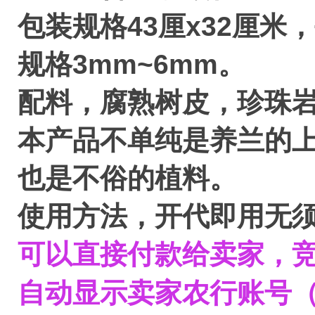
包装规格43厘x32厘米，每
规格3mm~6mm。
配料，腐熟树皮，珍珠
本产品不单纯是养兰的
也是不俗的植料。
使用方法，开代即用无
可以直接付款给卖家，
自动显示卖家农行账号