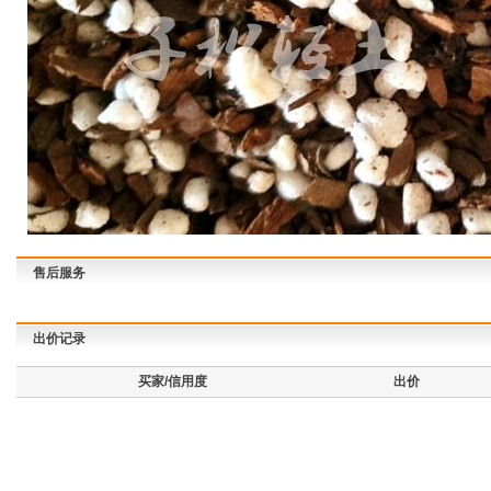
售后服务
出价记录
买家/信用度
出价