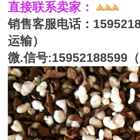
直接联系卖家：
销售客服电话：159521
运输）
微.信号:1595218859