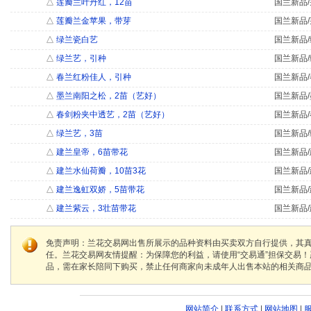
△
莲瓣兰叶丹红，12苗
国兰新品/
△
莲瓣兰金苹果，带芽
国兰新品/
△
绿兰瓷白艺
国兰新品/
△
绿兰艺，引种
国兰新品/
△
春兰红粉佳人，引种
国兰新品/
△
墨兰南阳之松，2苗（艺好）
国兰新品/
△
春剑粉夹中透艺，2苗（艺好）
国兰新品/
△
绿兰艺，3苗
国兰新品/
△
建兰皇帝，6苗带花
国兰新品/
△
建兰水仙荷瓣，10苗3花
国兰新品/
△
建兰逸虹双娇，5苗带花
国兰新品/
△
建兰紫云，3壮苗带花
国兰新品/
免责声明：兰花交易网出售所展示的品种资料由买卖双方自行提供，其
任。兰花交易网友情提醒：为保障您的利益，请使用“交易通”担保交易
品，需在家长陪同下购买，禁止任何商家向未成年人出售本站的相关商
网站简介
|
联系方式
|
网站地图
|