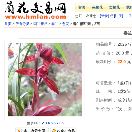
首页
买兰花
卖兰花
我
您好，欢迎您！
[登录]
或
[注册]
手
首页
>
所有分类
>
国兰新品
>
春兰
>
色花
>
春兰醉红素，2苗
春兰
物品编号：
202677
起 拍 价：
20.0
元
最新叫价：
22.0
元
可售数量：
1盆(件)
规 格：
1盆2苗
剩余时间：
成交结
出 价 数：
1
次，
浏
更多>>
1
2
3
4
5
6
7
8
9