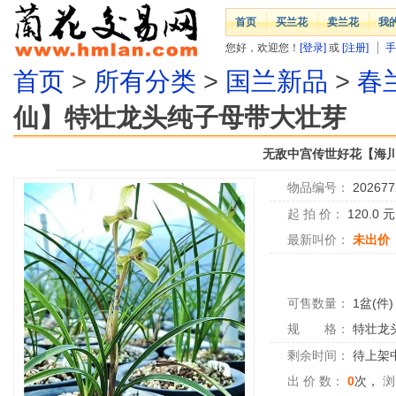
首页
买兰花
卖兰花
我
您好，欢迎您！
[登录]
或
[注册]
手
首页
>
所有分类
>
国兰新品
>
春
仙】特壮龙头纯子母带大壮芽
无敌中宫传世好花【海
物品编号：
202677
起 拍 价：
120.0
最新叫价：
未出价
可售数量：
1盆(件)
规 格：
特壮龙
剩余时间：
待上架中.
出 价 数：
0
次，
浏