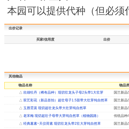
本园可以提供代种（但必须
出价记录
买家/信用度
出价
其他物品
物品名称
物品类
△
欣雄牡丹（稀有品种）现切壮龙头子母2头带1大壮芽
国兰新品/
△
双艺彩花（新品首拍）超壮母子1.5苗带大壮芽纯自然草
国兰新品/
△
玉唇霓裳 现切超壮龙头带大壮芽纯自然草
国兰新品/
△
老宋梅 现切超壮子母带大芽纯自然草（植物园路）
传统品种/
△
经典蕙素~天仪荷素 现切壮龙头带2壮大芽纯自然草
国兰新品/