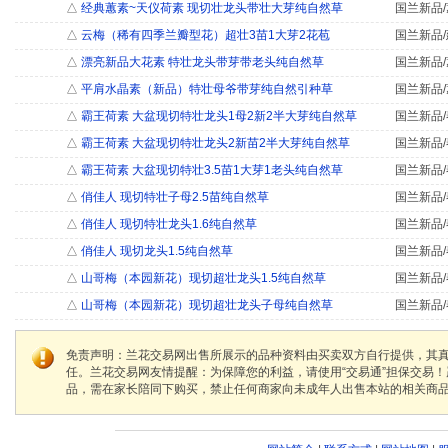
△
经典蕙素~天仪荷素 现切壮龙头带壮大芽纯自然草
国兰新品/
△
云梅（稀有四季兰瓣型花）超壮3苗1大芽2花苞
国兰新品/
△
漂亮新品大花素 特壮龙头带芽带老头纯自然草
国兰新品/
△
平肩水晶素（新品）特壮母爷带芽纯自然引种草
国兰新品/
△
霸王荷素 大盆现切特壮龙头1母2新2半大芽纯自然草
国兰新品/
△
霸王荷素 大盆现切特壮龙头2新苗2半大芽纯自然草
国兰新品/
△
霸王荷素 大盆现切特壮3.5苗1大芽1老头纯自然草
国兰新品/
△
俏佳人 现切特壮子母2.5苗纯自然草
国兰新品/
△
俏佳人 现切特壮龙头1.6纯自然草
国兰新品/
△
俏佳人 现切龙头1.5纯自然草
国兰新品/
△
山哥梅（本园新花）现切超壮龙头1.5纯自然草
国兰新品/
△
山哥梅（本园新花）现切超壮龙头子母纯自然草
国兰新品/
免责声明：兰花交易网出售所展示的品种资料由买卖双方自行提供，其
任。兰花交易网友情提醒：为保障您的利益，请使用“交易通”担保交易
品，需在家长陪同下购买，禁止任何商家向未成年人出售本站的相关商