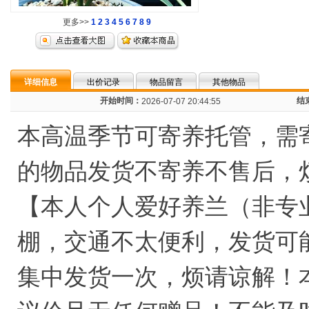
更多>>
1
2
3
4
5
6
7
8
9
详细信息
出价记录
物品留言
其他物品
开始时间：
结
2026-07-07 20:44:55
本高温季节可寄养托管，需
的物品发货不寄养不售后，
【本人个人爱好养兰（非专
棚，交通不太便利，发货可能
集中发货一次，烦请谅解！