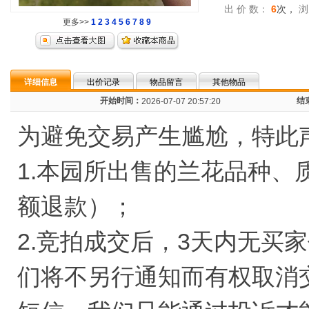
出 价 数：
6
次，
浏
更多>>
1
2
3
4
5
6
7
8
9
详细信息
出价记录
物品留言
其他物品
开始时间：
结
2026-07-07 20:57:20
为避免交易产生尴尬，特此
1.本园所出售的兰花品种
额退款）；
2.竞拍成交后，3天内无买
们将不另行通知而有权取消