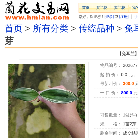
首页
买兰花
卖兰花
我
您好，欢迎您！
[登录]
或
[注册]
手
首页
>
所有分类
>
传统品种
>
兔
芽
【兔耳兰
物品编号：
202677
起 拍 价：
0.0
元
最新叫价：
300.0
一 口 价：
800.0
元
可售数量：
1盆(件)
规 格：
1苗2芽
剩余时间：
成交结