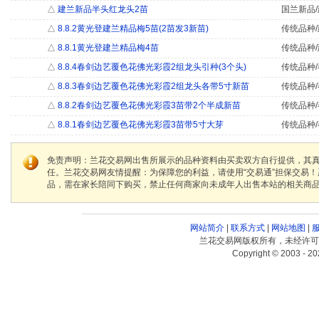
△
建兰新品半头红龙头2苗
国兰新品/
△
8.8.2黄光登建兰精品梅5苗(2苗发3新苗)
传统品种/
△
8.8.1黄光登建兰精品梅4苗
传统品种/
△
8.8.4春剑边艺覆色花佛光彩霞2组龙头引种(3个头)
传统品种/
△
8.8.3春剑边艺覆色花佛光彩霞2组龙头各带5寸新苗
传统品种/
△
8.8.2春剑边艺覆色花佛光彩霞3苗带2个半成新苗
传统品种/
△
8.8.1春剑边艺覆色花佛光彩霞3苗带5寸大芽
传统品种/
免责声明：兰花交易网出售所展示的品种资料由买卖双方自行提供，其
任。兰花交易网友情提醒：为保障您的利益，请使用“交易通”担保交易
品，需在家长陪同下购买，禁止任何商家向未成年人出售本站的相关商
网站简介
|
联系方式
|
网站地图
|
兰花交易网版权所有，未经许可
Copyright © 2003 - 20