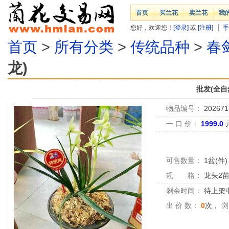
首页
买兰花
卖兰花
我
您好，欢迎您！
[登录]
或
[注册]
手
首页
>
所有分类
>
传统品种
>
春
龙)
批发(全自
物品编号：
202671
一 口 价：
1999.0
可售数量：
1盆(件)
规 格：
龙头2
剩余时间：
待上架中.
出 价 数：
0
次，
浏