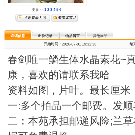
更多>>
1
2
3
4
5
6
详细信息
出价记录
物品留言
其他物品
开始时间：
结
2026-07-01 19:32:38
春剑唯一鳞生体水晶素花~真
康，喜欢的请联系我哈
资料如图，片叶。最长厘米
一:多个拍品一个邮费。发顺
二：本苑承担邮递风险;兰