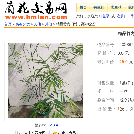
首页
买兰花
卖兰花
我
您好，欢迎您！
[登录]
或
[注册]
手
首页
>
所有分类
>
其他
>
其他
>
精品竹内门竹，高90公分
精品竹内
物品编号：
202664
起 拍 价：
0.0
元
最新叫价：
25.0
元
可售数量：
1盆(件)
规 格：
一盆
剩余时间：
成交结
出 价 数：
1
次，
浏
更多>>
1
2
3
4