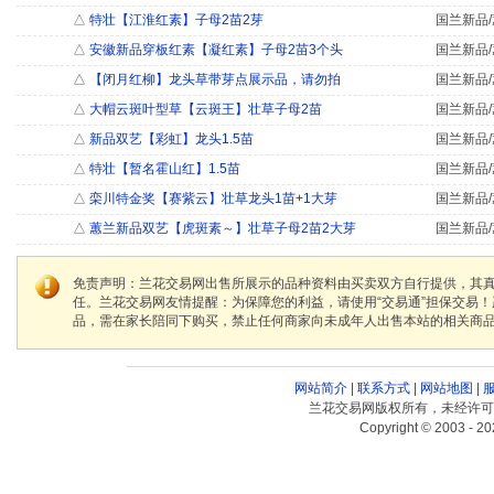
△
特壮【江淮红素】子母2苗2芽
国兰新品/
△
安徽新品穿板红素【凝红素】子母2苗3个头
国兰新品/
△
【闭月红柳】龙头草带芽点展示品，请勿拍
国兰新品/
△
大帽云斑叶型草【云斑王】壮草子母2苗
国兰新品/
△
新品双艺【彩虹】龙头1.5苗
国兰新品/
△
特壮【暂名霍山红】1.5苗
国兰新品/
△
栾川特金奖【赛紫云】壮草龙头1苗+1大芽
国兰新品/
△
蕙兰新品双艺【虎斑素～】壮草子母2苗2大芽
国兰新品/
免责声明：兰花交易网出售所展示的品种资料由买卖双方自行提供，其
任。兰花交易网友情提醒：为保障您的利益，请使用“交易通”担保交易
品，需在家长陪同下购买，禁止任何商家向未成年人出售本站的相关商
网站简介
|
联系方式
|
网站地图
|
兰花交易网版权所有，未经许可
Copyright © 2003 - 20