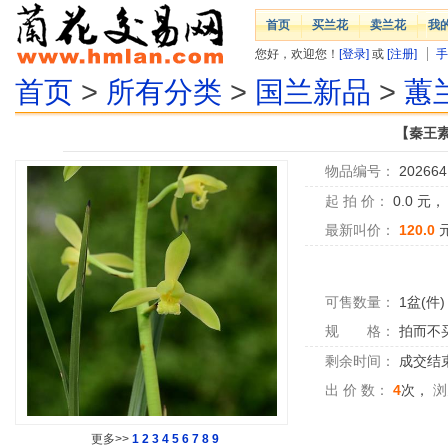
首页
买兰花
卖兰花
我
您好，欢迎您！
[登录]
或
[注册]
手
首页
>
所有分类
>
国兰新品
>
蕙
【秦王素
物品编号：
202664
起 拍 价：
0.0
元
最新叫价：
120.0
可售数量：
1盆(件)
规 格：
拍而不
剩余时间：
成交结
出 价 数：
4
次，
浏
更多>>
1
2
3
4
5
6
7
8
9