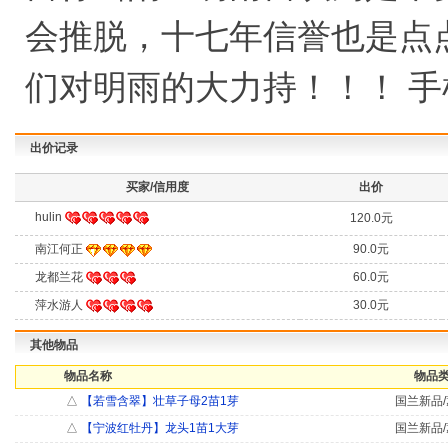
会推脱，十七年信誉也是点
们对明雨的大力持！！！ 手机vx同号：
出价记录
买家/信用度
出价
hulin
120.0元
南江何正
90.0元
龙都兰花
60.0元
萍水游人
30.0元
其他物品
物品名称
物品类
△
【若雪含翠】壮草子母2苗1芽
国兰新品/
△
【宁波红牡丹】龙头1苗1大芽
国兰新品/