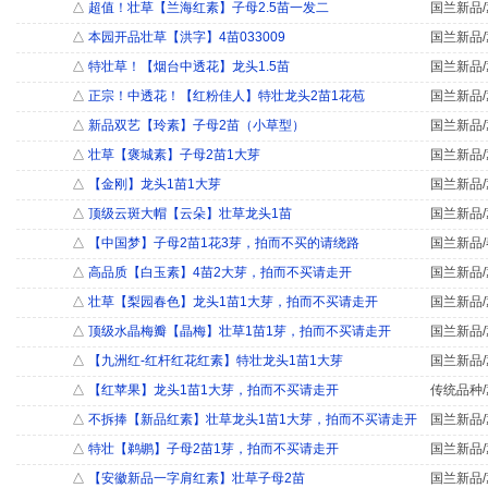
△
超值！壮草【兰海红素】子母2.5苗一发二
国兰新品/
△
本园开品壮草【洪字】4苗033009
国兰新品/
△
特壮草！【烟台中透花】龙头1.5苗
国兰新品/
△
正宗！中透花！【红粉佳人】特壮龙头2苗1花苞
国兰新品/
△
新品双艺【玲素】子母2苗（小草型）
国兰新品/
△
壮草【褒城素】子母2苗1大芽
国兰新品/
△
【金刚】龙头1苗1大芽
国兰新品/
△
顶级云斑大帽【云朵】壮草龙头1苗
国兰新品/
△
【中国梦】子母2苗1花3芽，拍而不买的请绕路
国兰新品/
△
高品质【白玉素】4苗2大芽，拍而不买请走开
国兰新品/
△
壮草【梨园春色】龙头1苗1大芽，拍而不买请走开
国兰新品/
△
顶级水晶梅瓣【晶梅】壮草1苗1芽，拍而不买请走开
国兰新品/
△
【九洲红-红杆红花红素】特壮龙头1苗1大芽
国兰新品/
△
【红苹果】龙头1苗1大芽，拍而不买请走开
传统品种/
△
不拆捧【新品红素】壮草龙头1苗1大芽，拍而不买请走开
国兰新品/
△
特壮【鹈鹕】子母2苗1芽，拍而不买请走开
国兰新品/
△
【安徽新品一字肩红素】壮草子母2苗
国兰新品/