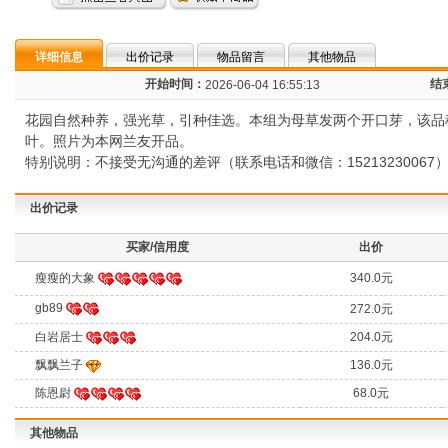
详细信息
出价记录
物品留言
其他物品
开始时间：
结
2026-06-04 16:55:13
花园自然种养，强光草，引种佳选。本组为母草发两个开口芽，该品种引自
叶。照片为本网兰友开品。
特别说明：不接受无沟通的差评（联系电话和微信：152132300
出价记录
买家/信用度
出价
瘦瘦的大象
340.0元
gb89
272.0元
白岩居士
204.0元
飘飘兰子
136.0元
陈恩尉
68.0元
其他物品