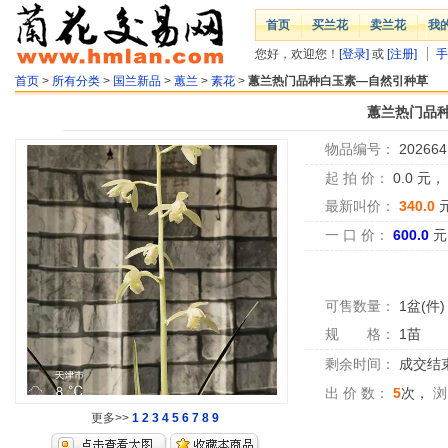
首页
买兰花
卖兰花
我
您好，欢迎您！
[登录]
或
[注册]
手
首页
>
所有分类
>
国兰新品
>
蕙兰
>
素花
>
蕙兰热门品种白玉素—自然引种草
蕙兰热门品
物品编号：
202664
起 拍 价：
0.0
元
最新叫价：
340.0
一 口 价：
600.0
元
可售数量：
1盆(件)
规 格：
1苗
剩余时间：
成交结
出 价 数：
5
次，
浏
更多>>
1
2
3
4
5
6
7
8
9