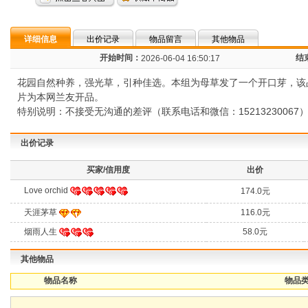
详细信息
出价记录
物品留言
其他物品
开始时间：
结
2026-06-04 16:50:17
花园自然种养，强光草，引种佳选。本组为母草发了一个开口芽，该品种
片为本网兰友开品。
特别说明：不接受无沟通的差评（联系电话和微信：152132300
出价记录
买家/信用度
出价
Love orchid
174.0元
天涯茅草
116.0元
烟雨人生
58.0元
其他物品
物品名称
物品类