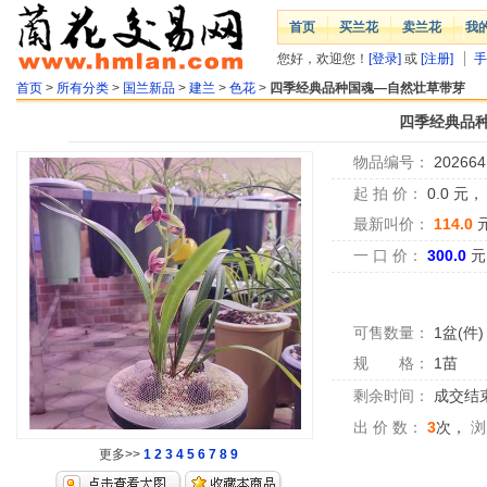
首页
买兰花
卖兰花
我
您好，欢迎您！
[登录]
或
[注册]
手
首页
>
所有分类
>
国兰新品
>
建兰
>
色花
>
四季经典品种国魂—自然壮草带芽
四季经典品
物品编号：
202664
起 拍 价：
0.0
元
最新叫价：
114.0
一 口 价：
300.0
元
可售数量：
1盆(件)
规 格：
1苗
剩余时间：
成交结
出 价 数：
3
次，
浏
更多>>
1
2
3
4
5
6
7
8
9