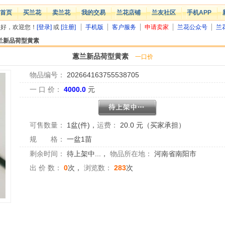
首页
买兰花
卖兰花
我的交易
兰花店铺
兰友社区
手机APP
您好，欢迎您！
[登录]
或
[注册]
手机版
客户服务
申请卖家
兰花公众号
兰
兰新品荷型黄素
蕙兰新品荷型黄素
一口价
物品编号：
202664163755538705
一 口 价：
4000.0
元
可售数量：
1盆(件)
，
运费：
20.0 元（买家承担）
规 格：
一盆1苗
剩余时间：
待上架中...
，
物品所在地：
河南省南阳市
出 价 数：
0
次，
浏览数：
283
次