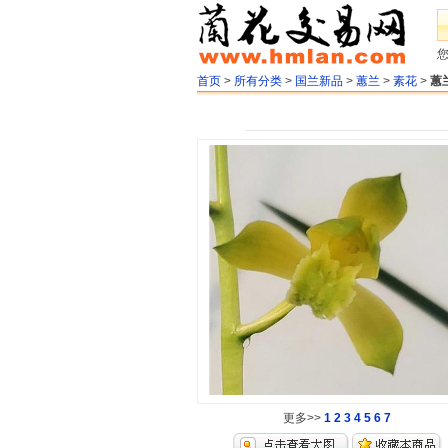
首页
>
所有分类
>
国兰新品
>
蕙兰
>
素花
>
蕙
更多>>
1
2
3
4
5
6
7