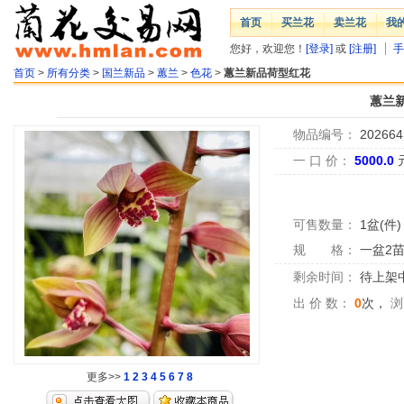
首页
买兰花
卖兰花
我
您好，欢迎您！
[登录]
或
[注册]
手
首页
>
所有分类
>
国兰新品
>
蕙兰
>
色花
>
蕙兰新品荷型红花
蕙兰
物品编号：
202664
一 口 价：
5000.0
可售数量：
1盆(件)
规 格：
一盆2
剩余时间：
待上架中.
出 价 数：
0
次，
浏
更多>>
1
2
3
4
5
6
7
8