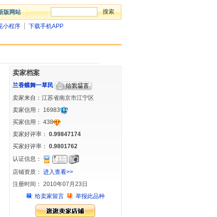
新版网站
花小程序
下载手机APP
卖家档案
兰香蝶舞一草民
卖家来自：江苏省南京市江宁区
卖家信用：
16983
买家信用：
438
卖家好评率：
0.99847174
买家好评率：
0.9801762
认证信息：
店铺资质：
进入查看>>
注册时间： 2010年07月23日
给卖家留言
举报此品种