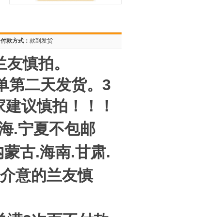
付款方式：
款到发货
兰友慎拍。
单第二天发货。3
家建议慎拍！！！
青海.宁夏不包邮
蒙古.海南.甘肃.
请介意的兰友慎