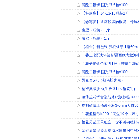
△
磷酸二氢钾 国光甲 5包x100g
△
【好康多】14-13-13瓶装2斤
△
【恶霉灵】茎腐软腐病根腐土传病植
△
魔肥（瓶装）1斤
△
魔肥（瓶装）1斤
△
【植全】新包装 强根促芽 1瓶60ml
△
一香土老配方4包.新疆西藏内蒙海
△
兰花分苗金色剪刀1把（赠送兰花
△
磷酸二氢钾 国光甲 5包x100g
△
阿克泰5包（蓟马蚧壳虫）
△
精准奥绿肥 促生长 315s 瓶装1斤
△
超薄兰花环套型防水纸软标签1000
△
烧制硅藻土桶装小粒3-6mm大概5
△
兰花盆型号b200兰花盆10个（尺
△
兰花分苗工具组合（含不锈钢植料
△
紫砂盆垫底疏水罩滤水器垫网中号3