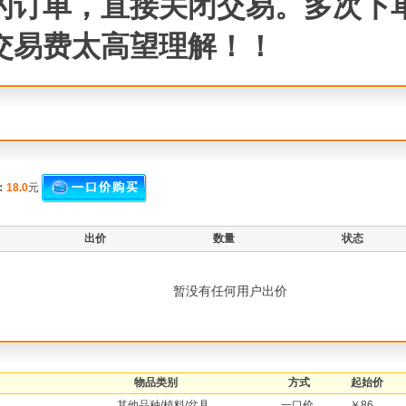
的订单，直接关闭交易。多次下
交易费太高望理解！！
：
18.0
元
出价
数量
状态
暂没有任何用户出价
物品类别
方式
起始价
其他品种/植料/盆具
一口价
￥86