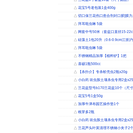
△
花宝5号老包装1盒400g
△
切口保兰花伤口愈合剂封口胶[膜力康]
△
拜耳吡虫啉 5袋
△
网套中号50米（套盆口直径15-22
△
硅藻土1包20升（0.6-0.9cm江
△
拜耳吡虫啉 5袋
△
不锈钢精品加厚【植料铲】1把
△
喜硕1瓶500cc
△
【杀扑介】专杀蚧壳虫2瓶x20g
△
小白药 呋虫胺土壤杀虫专用2盒x25
△
兰花盆型号b170兰花盆10个（尺
△
花宝5号1盒50g
△
加厚牛津布园艺操作垫1个
△
根芽多2瓶
△
小白药 呋虫胺土壤杀虫专用2盒x25
△
兰花芦头叶荚清理不锈钢小夹子2