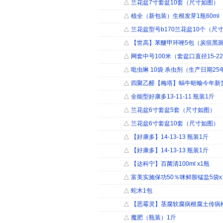
△
兰花盆7寸套盆10套（尺寸如图）
△
植全（新包装）生根发芽1瓶60ml
△
兰花盆型号b170兰花盆10个（尺
△
【世高】苯醚甲环唑5包（炭疽黑
△
网套中号100米（套盆口直径15-22
△
吡虫啉 10袋 杀虫剂（生产日期25
△
四聚乙醛【梅塔】蜗牛蛞蝓今年新货1
△
全能型好康多13-11-11 瓶装1斤
△
兰花盆6寸套盆5套（尺寸如图）
△
兰花盆6寸套盆10套（尺寸如图）
△
【好康多】14-13-13 瓶装1斤
△
【好康多】14-13-13 瓶装1斤
△
【达科宁】百菌清100ml x1瓶
△
富美实施保功50％咪鲜胺锰盐5袋x1
△
蛇木1包
△
【恶霉灵】茎腐软腐病根腐土传病植
△
魔肥（瓶装）1斤