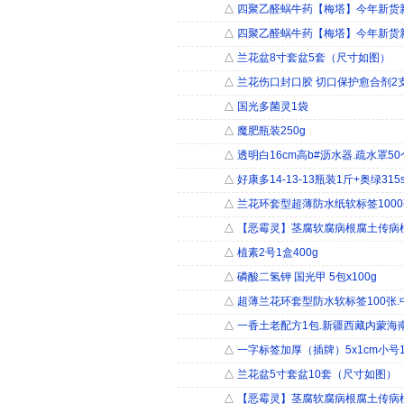
△
四聚乙醛蜗牛药【梅塔】今年新货新
△
四聚乙醛蜗牛药【梅塔】今年新货新
△
兰花盆8寸套盆5套（尺寸如图）
△
兰花伤口封口胶 切口保护愈合剂2支x
△
国光多菌灵1袋
△
魔肥瓶装250g
△
透明白16cm高b#沥水器.疏水罩5
△
好康多14-13-13瓶装1斤+奥绿31
△
兰花环套型超薄防水纸软标签1000
△
【恶霉灵】茎腐软腐病根腐土传病植
△
植素2号1盒400g
△
磷酸二氢钾 国光甲 5包x100g
△
超薄兰花环套型防水软标签100张
△
一香土老配方1包.新疆西藏内蒙海
△
一字标签加厚（插牌）5x1cm小号
△
兰花盆5寸套盆10套（尺寸如图）
△
【恶霉灵】茎腐软腐病根腐土传病植