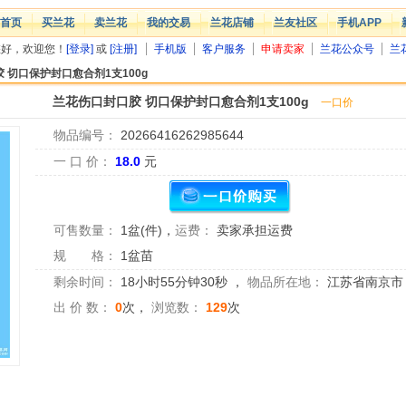
首页
买兰花
卖兰花
我的交易
兰花店铺
兰友社区
手机APP
您好，欢迎您！
[登录]
或
[注册]
手机版
客户服务
申请卖家
兰花公众号
兰
 切口保护封口愈合剂1支100g
兰花伤口封口胶 切口保护封口愈合剂1支100g
一口价
物品编号：
20266416262985644
一 口 价：
18.0
元
可售数量：
1盆(件)
，
运费：
卖家承担运费
规 格：
1盆苗
剩余时间：
18小时55分钟29秒
，
物品所在地：
江苏省南京市
出 价 数：
0
次，
浏览数：
129
次