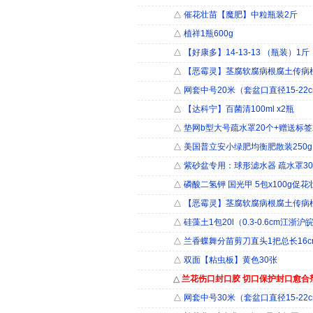
△
催花壮苗【魔肥】中粒瓶装2斤
△
植祥1瓶600g
△
【好康多】14-13-13 （瓶装）1斤
△
【恶霉灵】茎腐软腐病根腐土传病植
△
网套中号20米（套盆口直径15-22
△
【达科宁】百菌清100ml x2瓶
△
垫网b型大号疏水罩20个+赠送标签
△
美国普立安小绿肥均衡肥散装250
△
紫砂盆专用：球形滤水器 疏水罩30
△
磷酸二氢钾 国光甲 5包x100g促花
△
【恶霉灵】茎腐软腐病根腐土传病植
△
硅藻土1包20l（0.3-0.6cm江
△
兰香蝶舞分苗剪刀直头1把总长16c
△
双面【粘虫板】黄色30张
△
兰花伤口封口胶 切口保护封口愈合剂
△
网套中号30米（套盆口直径15-22