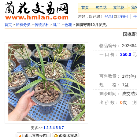
首页
买兰花
卖兰花
我
您好，欢迎您！
[登录]
或
[注册]
手
首页
>
所有分类
>
传统品种
>
建兰
>
色花
>
国魂寄养10月发货。
国魂寄
物品编号：
202664
一 口 价：
350.0
元
可售数量：
1盆(件)
规 格：
1盆
剩余时间：
成交结
出 价 数：
0
次，
浏
更多>>
1
2
3
4
5
6
7