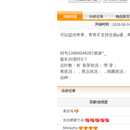
详细信息
出价记录
物品留言
开始时间：
2026-06-04
可以提供寄养，寄养不支持交易p通，
同号13960048287谢谢^_
最长33宽叶0.7
总叶数：有' 新芽状况： 带 芽；
尾状况： ，黑点状况： ，病菌状况：
品种：
出价记录
买家/信用度
青丝鸟
先生醉爱兰花
Mickyzhu