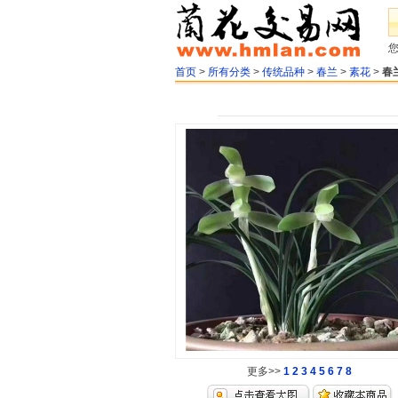
首页
>
所有分类
>
传统品种
>
春兰
>
素花
>
春
更多>>
1
2
3
4
5
6
7
8