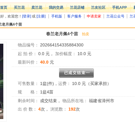
首页
买兰花
卖兰花
我的交易
兰花店铺
兰友社区
手机APP
您好，欢迎您！
[登录]
或
[注册]
手机版
客户服务
申请卖家
兰花公众号
兰
兰老月佩4个苗
春兰老月佩4个苗
拍卖
物品编号：
202664154335884300
起 拍 价：
0.0
元，
加价幅度：
10.0
元
最新叫价：
40.0
元
可售数量：
1盆(件)
，
运费：
10.0 元（买家承担）
规 格：
1盆4苗
剩余时间：
成交结束
，
物品所在地：
福建省漳州市
出 价 数：
4
次，
浏览数：
192
次