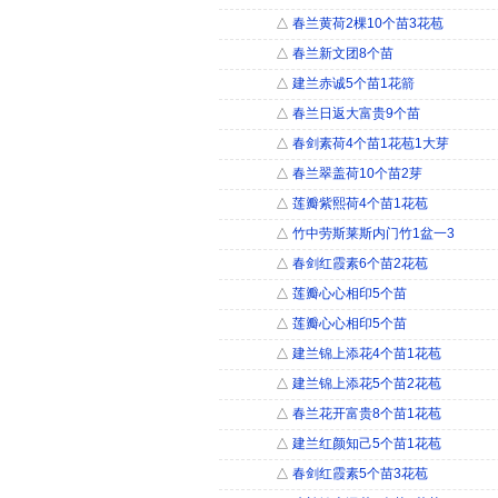
△
春兰黄荷2棵10个苗3花苞
△
春兰新文团8个苗
△
建兰赤诚5个苗1花箭
△
春兰日返大富贵9个苗
△
春剑素荷4个苗1花苞1大芽
△
春兰翠盖荷10个苗2芽
△
莲瓣紫熙荷4个苗1花苞
△
竹中劳斯莱斯内门竹1盆一3
△
春剑红霞素6个苗2花苞
△
莲瓣心心相印5个苗
△
莲瓣心心相印5个苗
△
建兰锦上添花4个苗1花苞
△
建兰锦上添花5个苗2花苞
△
春兰花开富贵8个苗1花苞
△
建兰红颜知己5个苗1花苞
△
春剑红霞素5个苗3花苞