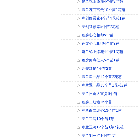
△
建兰锦上添花4个苗2花苞
△
春兰花开富贵10个苗1花苞
△
春剑红霞素4个苗4花苞1芽
△
春剑红霞素5个苗2花苞
△
莲瓣心心相印5个苗
△
莲瓣心心相印4个苗2芽
△
建兰锦上添花4个苗1花苞
△
莲瓣如意佳人5个苗1芽
△
莲瓣红艳4个苗2芽
△
春兰翠一品12个苗2花苞
△
春兰翠一品13个苗1花苞2芽
△
春兰日返大富贵6个苗
△
莲瓣二红素16个苗
△
春兰白雪冰心13个苗1芽
△
春兰玉涛10个苗1芽
△
春兰玉涛12个苗1芽7花苞
△
春兰刘三红4个苗1芽