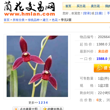
首页
买兰花
卖兰花
我
您好，欢迎您！
[登录]
或
[注册]
手
首页
>
所有分类
>
传统品种
>
建兰
>
色花
>
学元2苗
物品编号：
202664
起 拍 价：
1388.0
最新叫价：
未出价
一 口 价：
1588.0
可售数量：
1盆(件)
规 格：
1盆2苗
剩余时间：
22小时
出 价 数：
0
次，
浏
更多>>
1
2
3
4