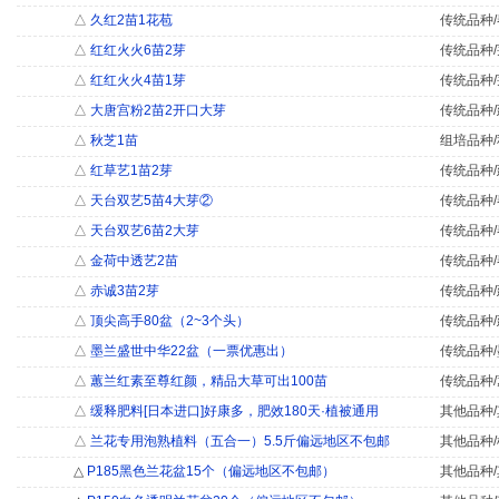
△
久红2苗1花苞
传统品种/
△
红红火火6苗2芽
传统品种/
△
红红火火4苗1芽
传统品种/
△
大唐宫粉2苗2开口大芽
传统品种/
△
秋芝1苗
组培品种/
△
红草艺1苗2芽
传统品种/
△
天台双艺5苗4大芽②
传统品种/
△
天台双艺6苗2大芽
传统品种/
△
金荷中透艺2苗
传统品种/
△
赤诚3苗2芽
传统品种/
△
顶尖高手80盆（2~3个头）
传统品种/
△
墨兰盛世中华22盆（一票优惠出）
传统品种/
△
蕙兰红素至尊红颜，精品大草可出100苗
传统品种/
△
缓释肥料[日本进口]好康多，肥效180天·植被通用
其他品种/
△
兰花专用泡熟植料（五合一）5.5斤偏远地区不包邮
其他品种/
△
P185黑色兰花盆15个（偏远地区不包邮）
其他品种/