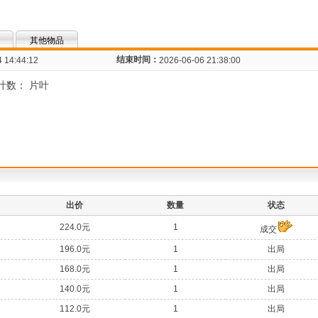
其他物品
结束时间：
 14:44:12
2026-06-06 21:38:00
总叶数： 片叶
：
出价
数量
状态
224.0元
1
成交
196.0元
1
出局
168.0元
1
出局
140.0元
1
出局
112.0元
1
出局