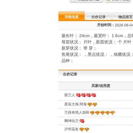
详细信息
出价记录
物品留言
开始时间：
2026-06-04
最长叶： 24cm，最宽叶： 1.6cm，
母苗状况： 片叶，新苗状况： 个 片叶
新芽状况： 带 芽；
焦尾状况： ，黑点状况： ，病菌状况
品种：
出价记录
买家/信用度
驭兰人
星辰大海 阿海
兰得有情人胡和
啊坤玩兰
泸州花友