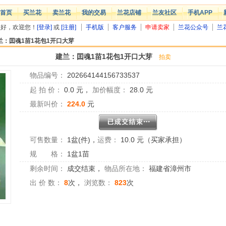
首页
买兰花
卖兰花
我的交易
兰花店铺
兰友社区
手机APP
您好，欢迎您！
[登录]
或
[注册]
手机版
客户服务
申请卖家
兰花公众号
兰
兰：囯魂1苗1花包1开口大芽
建兰：囯魂1苗1花包1开口大芽
拍卖
物品编号：
202664144156733537
起 拍 价：
0.0
元，
加价幅度：
28.0
元
最新叫价：
224.0
元
可售数量：
1盆(件)
，
运费：
10.0 元（买家承担）
规 格：
1盆1苗
剩余时间：
成交结束
，
物品所在地：
福建省漳州市
出 价 数：
8
次，
浏览数：
823
次