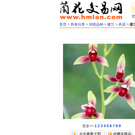
首页
>
所有分类
>
传统品种
>
建兰
>
色花
>
建
更多>>
1
2
3
4
5
6
7
8
9