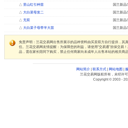
△
里山红引种苗
国兰新品/
△
大白菜母发二
国兰新品/
△
无双
国兰新品/
△
大白菜子母带半大苗
国兰新品/
免责声明：兰花交易网出售所展示的品种资料由买卖双方自行提供，其
任。兰花交易网友情提醒：为保障您的利益，请使用“交易通”担保交易
品，需在家长陪同下购买，禁止任何商家向未成年人出售本站的相关商
网站简介
|
联系方式
|
网站地图
|
兰花交易网版权所有，未经许可
Copyright © 2003 - 20