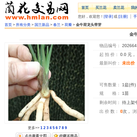
首页
买兰花
卖兰花
我
您好，欢迎您！
[登录]
或
[注册]
手
首页
>
所有分类
>
国兰新品
>
春兰
>
荷瓣
>
金牛荷龙头带芽
金
物品编号：
202664
起 拍 价：
0.0
元
最新叫价：
未出价
可售数量：
1盆(件)
规 格：
1苗
剩余时间：
待上架中.
出 价 数：
0
次，
浏
更多>>
1
2
3
4
5
6
7
8
9