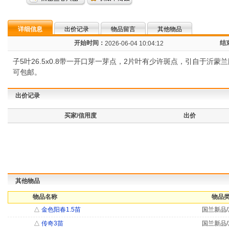
详细信息
出价记录
物品留言
其他物品
开始时间：
结
2026-06-04 10:04:12
子5叶26.5x0.8带一开口芽一芽点，2片叶有少许斑点，引自于沂蒙
可包邮。
出价记录
买家/信用度
出价
其他物品
物品名称
物品类
△
金色阳春1.5苗
国兰新品/
△
传奇3苗
国兰新品/