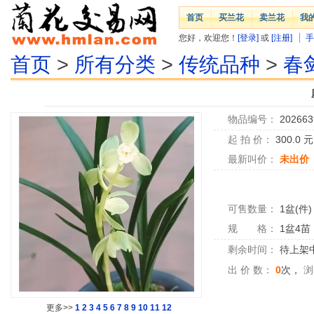
首页
买兰花
卖兰花
我
您好，欢迎您！
[登录]
或
[注册]
手
首页
>
所有分类
>
传统品种
>
春
物品编号：
202663
起 拍 价：
300.0
最新叫价：
未出价
可售数量：
1盆(件)
规 格：
1盆4苗
剩余时间：
待上架中.
出 价 数：
0
次，
浏
更多>>
1
2
3
4
5
6
7
8
9
10
11
12