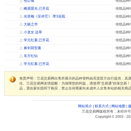
△
包公魂
传统品种/
△
峨眉晨光.已开花
传统品种/
△
光登梅《呈祥艺》.带3花苞
传统品种/
△
大丽之华
传统品种/
△
小龙女.边草
传统品种/
△
学元红素.已开花
传统品种/
△
春剑荷型素
传统品种/
△
东方红钻
传统品种/
△
学元红素.已开花
传统品种/
免责声明：兰花交易网出售所展示的品种资料由买卖双方自行提供，其
任。兰花交易网友情提醒：为保障您的利益，请使用“交易通”担保交易
品，需在家长陪同下购买，禁止任何商家向未成年人出售本站的相关商
网站简介
|
联系方式
|
网站地图
|
兰花交易网版权所有，未经许可
Copyright © 2003 - 20