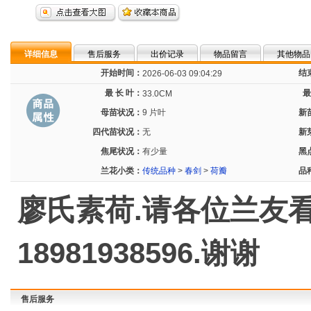
详细信息
售后服务
出价记录
物品留言
其他物品
开始时间：
结
2026-06-03 09:04:29
最 长 叶：
最
33.0CM
母苗状况：
9 片叶
新
四代苗状况：
无
新
焦尾状况：
有少量
黑
兰花小类：
传统品种
>
春剑
>
荷瓣
品
廖氏素荷.请各位兰友
18981938596.谢谢
售后服务