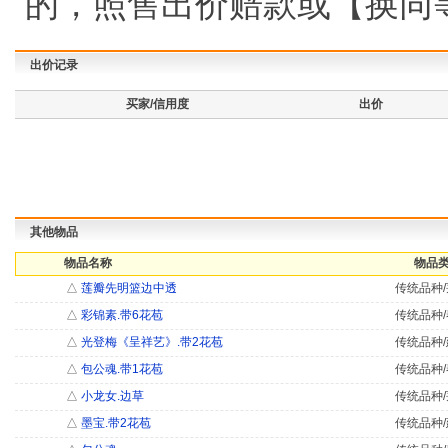
的，照售出价赔款或【换同
出价记录
买家/信用度
出价
其他物品
物品名称
物品类
△
莲瓣先明篮边中透
传统品种/
△
彩锦素.带6花苞
传统品种/
△
光登梅《呈祥艺》.带2花苞
传统品种/
△
包公魂.带1花苞
传统品种/
△
小龙女.边草
传统品种/
△
墨宝.带2花苞
传统品种/