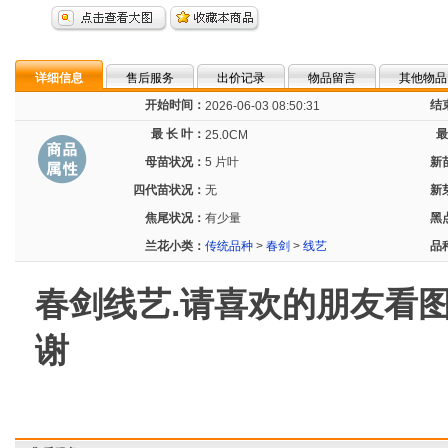
详细信息
售后服务
出价记录
物品留言
其他物品
开始时间：
结
2026-06-03 08:50:31
最 长 叶：
最
25.0CM
母苗状况：
5 片叶
新
四代苗状况：
无
新
焦尾状况：
有少量
黑
兰花小类：
传统品种
>
春剑
>
线艺
品
春剑线艺.请喜欢的朋友看图诚拍
谢