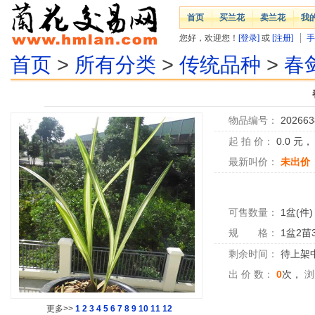
首页
买兰花
卖兰花
我
您好，欢迎您！
[登录]
或
[注册]
手
首页
>
所有分类
>
传统品种
>
春
物品编号：
202663
起 拍 价：
0.0
元
最新叫价：
未出价
可售数量：
1盆(件)
规 格：
1盆2苗
剩余时间：
待上架中.
出 价 数：
0
次，
浏
更多>>
1
2
3
4
5
6
7
8
9
10
11
12