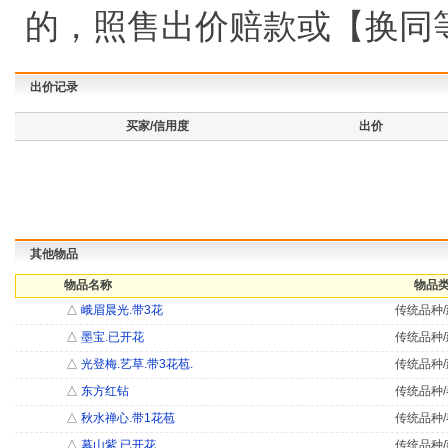
的，照售出价赔款或【换同
出价记录
买家/信用度
出价
其他物品
物品名称
物品类
△
峨眉晨光.带3花
传统品种/
△
墨宝.已开花
传统品种/
△
光登梅.艺草.带3花苞.
传统品种/
△
东方红钻
传统品种/
△
秋水禅心.带1花苞
传统品种/
△
幕山紫.已开花
传统品种/