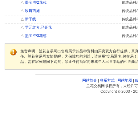
△
墨宝.带2花苞
传统品种/
△
玫瑰西施
传统品种/
△
新干线
传统品种/
△
学元红素.已开花
传统品种/
△
墨宝.带3花苞
传统品种/
免责声明：兰花交易网出售所展示的品种资料由买卖双方自行提供，其
任。兰花交易网友情提醒：为保障您的利益，请使用“交易通”担保交易
品，需在家长陪同下购买，禁止任何商家向未成年人出售本站的相关商
网站简介
|
联系方式
|
网站地图
|
兰花交易网版权所有，未经许可
Copyright © 2003 - 20