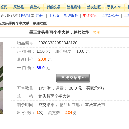
首页
买兰花
卖兰花
我的交易
兰花店铺
兰友社区
手机APP
您好，欢迎您！
[登录]
或
[注册]
手机版
客户服务
申请卖家
兰花公众号
兰
玉龙头带两个半大芽，芽矮壮型
墨玉龙头带两个半大芽，芽矮壮型
拍卖
物品编号：
20266322952843126
起 拍 价：
10.0
元，
加价幅度：
10.0
元
最新叫价：
20.0
元
一 口 价：
88.0
元
可售数量：
1盆(件)
，
运费：
30.0 元（买家承担）
规 格：
龙头带两个半大芽
剩余时间：
成交结束
，
物品所在地：
重庆重庆市
出 价 数：
1
次，
浏览数：
234
次