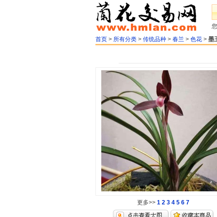
首页
>
所有分类
>
传统品种
>
春兰
>
色花
>
墨
更多>>
1
2
3
4
5
6
7