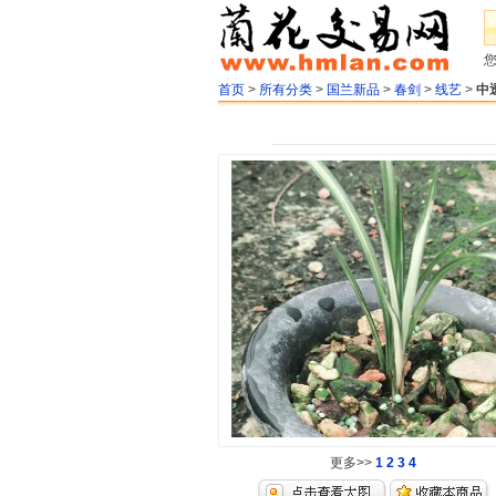
首页
>
所有分类
>
国兰新品
>
春剑
>
线艺
>
中
更多>>
1
2
3
4