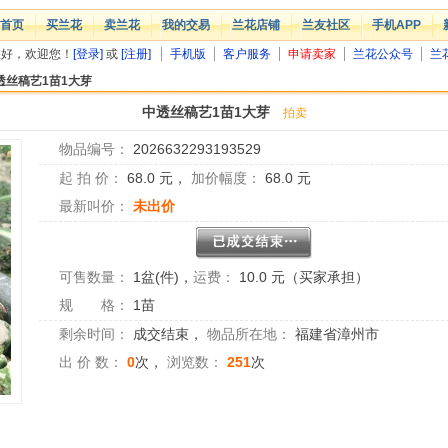
首页
买兰花
卖兰花
我的交易
兰花店铺
兰友社区
手机APP
您好，欢迎您！
[登录]
或
[注册]
手机版
客户服务
申请卖家
兰花公众号
兰
透丝稿艺1苗1大芽
中透丝稿艺1苗1大芽
拍卖
物品编号：
2026632293193529
起 拍 价：
68.0
元，
加价幅度：
68.0
元
最新叫价：
未出价
可售数量：
1盆(件)
，
运费：
10.0 元（买家承担）
规 格：
1苗
剩余时间：
成交结束
，
物品所在地：
福建省漳州市
出 价 数：
0
次，
浏览数：
251
次