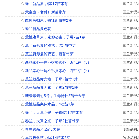
△
春兰新品素，特壮2苗带芽
国兰新品/
△
天童素（老种）新苗带芽
国兰新品/
△
散斑深扫尾，特壮新苗带2芽
国兰新品/
△
春兰新品复色花
国兰新品/
△
蕙兰边草素，素纱公主，子母2苗1芽
国兰新品/
△
蕙兰荷形复轮双艺，2新苗带芽
国兰新品/
△
蕙兰荷形复轮双艺，新苗带芽
国兰新品/
△
新品素心平肩不拆捧素心，3苗1芽（3）
国兰新品/
△
新品素心平肩不拆捧素心，2苗1芽（2）
国兰新品/
△
蕙兰新品赤壳素，子母2苗带1芽
国兰新品/
△
蕙兰新品赤壳素，子母2苗带1芽
国兰新品/
△
新绿蕙素心5号，子母特壮2苗带大芽
国兰新品/
△
蕙兰新品鹅头水晶，4壮苗2芽
国兰新品/
△
春兰，太真之光，子母特壮2苗带芽
国兰新品/
△
春兰，太真之光，子母2壮苗带芽
国兰新品/
△
春兰逸品艺,2苗1大芽
传统品种/
△
集园进化艺，特壮4苗带2芽
传统品种/