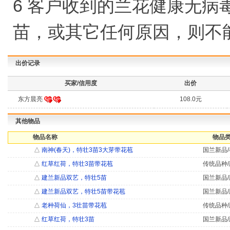
6 客户收到的兰花健康无病
苗，或其它任何原因，则不
出价记录
买家/信用度
出价
东方晨亮
108.0元
其他物品
物品名称
物品类
△
南神(春天)，特壮3苗3大芽带花苞
国兰新品/
△
红草红荷，特壮3苗带花苞
传统品种/
△
建兰新品双艺，特壮5苗
国兰新品/
△
建兰新品双艺，特壮5苗带花苞
国兰新品/
△
老种荷仙，3壮苗带花苞
传统品种/
△
红草红荷，特壮3苗
国兰新品/