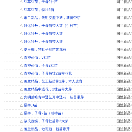
△
红草红荷，子母2壮苗
国兰新品/
△
红草红荷，特壮5苗
国兰新品/
△
蕙兰新品，先明变型中透，新苗带芽
国兰新品/
△
好运牡丹，子母苗带大芽（引种苗）
国兰新品/
△
好运牡丹，子母苗带大芽
国兰新品/
△
好运牡丹，子母苗带大芽
国兰新品/
△
夏皇梅，特壮子母苗带花苞
国兰新品/
△
青神荷仙，5壮苗
国兰新品/
△
青神荷仙，子母2壮苗
国兰新品/
△
青神荷仙，子母特壮2苗带花苞
国兰新品/
△
蕙兰精品，艺王新苗带2芽，本人选育
国兰新品/
△
蕙兰精品中透花，2壮苗带大芽
国兰新品/
△
先明后暗青中透艺开中透花，新苗带芽
国兰新品/
△
凰字,3苗
国兰新品/
△
凰字，子母2苗（引种苗）
国兰新品/
△
谈氏蕊蝶，子母壮苗带2大芽
国兰新品/
△
蕙兰新品，散斑银，新苗带芽
国兰新品/