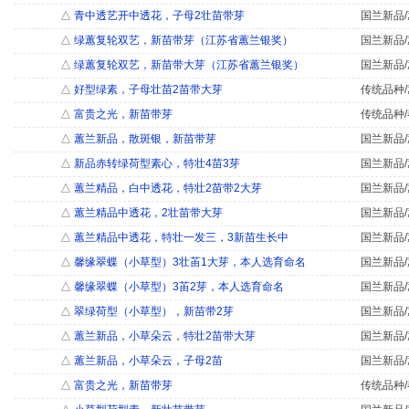
△
青中透艺开中透花，子母2壮苗带芽
国兰新品/
△
绿蕙复轮双艺，新苗带芽（江苏省蕙兰银奖）
国兰新品/
△
绿蕙复轮双艺，新苗带大芽（江苏省蕙兰银奖）
国兰新品/
△
好型绿素，子母壮苗2苗带大芽
传统品种/
△
富贵之光，新苗带芽
传统品种/
△
蕙兰新品，散斑银，新苗带芽
国兰新品/
△
新品赤转绿荷型素心，特壮4苗3芽
国兰新品/
△
蕙兰精品，白中透花，特壮2苗带2大芽
国兰新品/
△
蕙兰精品中透花，2壮苗带大芽
国兰新品/
△
蕙兰精品中透花，特壮一发三，3新苗生长中
国兰新品/
△
馨缘翠蝶（小草型）3壮苖1大芽，本人选育命名
国兰新品/
△
馨缘翠蝶（小草型）3苖2芽，本人选育命名
国兰新品/
△
翠绿荷型（小草型），新苗带2芽
国兰新品/
△
蕙兰新品，小草朵云，特壮2苗带大芽
国兰新品/
△
蕙兰新品，小草朵云，子母2苗
国兰新品/
△
富贵之光，新苗带芽
传统品种/