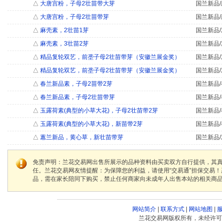
△
大唐宫粉，子母2壮苗带大芽
国兰新品/
△
大唐宫粉，子母2壮苗带芽
国兰新品/
△
麻壳素，2壮苗1芽
国兰新品/
△
麻壳素，3壮苗2芽
国兰新品/
△
精品复轮双艺，前垄子母2壮苗带芽（安徽兰展金奖）
国兰新品/
△
精品复轮双艺，前垄子母2壮苗带芽（安徽兰展金奖）
国兰新品/
△
春兰新品素，子母2苗带2芽
国兰新品/
△
春兰新品素，子母2壮苗带芽
国兰新品/
△
玉露荷素(典型的小草大花)，子母2壮苗带2芽
国兰新品/
△
玉露荷素(典型的小草大花)，新苗带2芽
国兰新品/
△
蕙兰新品，黄心草，新壮苗带芽
国兰新品/
免责声明：兰花交易网出售所展示的品种资料由买卖双方自行提供，其
任。兰花交易网友情提醒：为保障您的利益，请使用“交易通”担保交易
品，需在家长陪同下购买，禁止任何商家向未成年人出售本站的相关商
网站简介
|
联系方式
|
网站地图
|
兰花交易网版权所有，未经许可