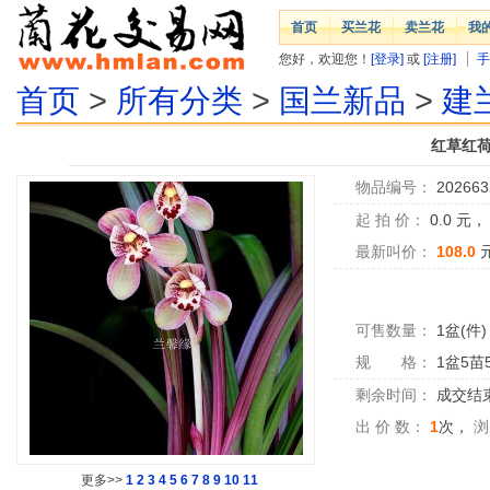
首页
买兰花
卖兰花
我
您好，欢迎您！
[登录]
或
[注册]
手
首页
>
所有分类
>
国兰新品
>
建
红草红荷
物品编号：
202663
起 拍 价：
0.0
元
最新叫价：
108.0
可售数量：
1盆(件)
规 格：
1盆5苗
剩余时间：
成交结
出 价 数：
1
次，
浏
更多>>
1
2
3
4
5
6
7
8
9
10
11