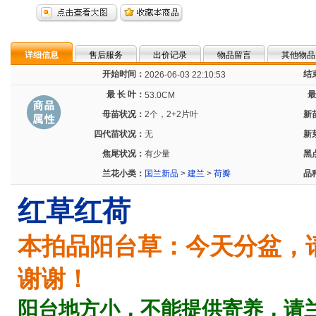
详细信息
售后服务
出价记录
物品留言
其他物品
开始时间：
结
2026-06-03 22:10:53
最 长 叶：
最
53.0CM
母苗状况：
2个，2+2片叶
新
四代苗状况：
无
新
焦尾状况：
有少量
黑
兰花小类：
国兰新品
>
建兰
>
荷瓣
品
红草红荷
本拍品
阳台草：今天分盆，
谢谢！
阳台地方小，不能提供寄养，请