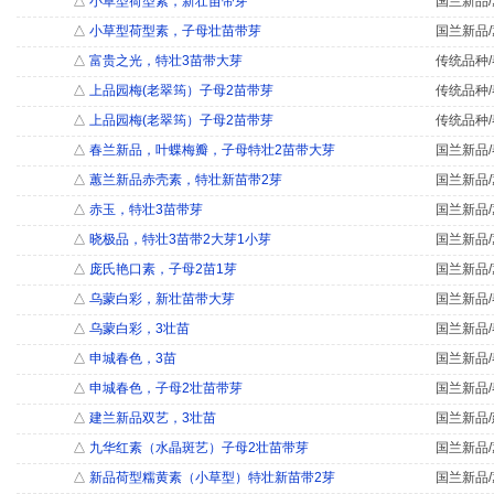
△
小草型荷型素，新壮苗带芽
国兰新品/
△
小草型荷型素，子母壮苗带芽
国兰新品/
△
富贵之光，特壮3苗带大芽
传统品种/
△
上品园梅(老翠筠）子母2苗带芽
传统品种/
△
上品园梅(老翠筠）子母2苗带芽
传统品种/
△
春兰新品，叶蝶梅瓣，子母特壮2苗带大芽
国兰新品/
△
蕙兰新品赤壳素，特壮新苗带2芽
国兰新品/
△
赤玉，特壮3苗带芽
国兰新品/
△
晓极品，特壮3苗带2大芽1小芽
国兰新品/
△
庞氏艳口素，子母2苗1芽
国兰新品/
△
乌蒙白彩，新壮苗带大芽
国兰新品/
△
乌蒙白彩，3壮苗
国兰新品/
△
申城春色，3苗
国兰新品/
△
申城春色，子母2壮苗带芽
国兰新品/
△
建兰新品双艺，3壮苗
国兰新品/
△
九华红素（水晶斑艺）子母2壮苗带芽
国兰新品/
△
新品荷型糯黄素（小草型）特壮新苗带2芽
国兰新品/