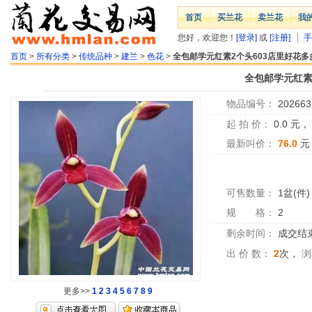
首页
买兰花
卖兰花
我
您好，欢迎您！
[登录]
或
[注册]
手
首页
>
所有分类
>
传统品种
>
建兰
>
色花
>
全包邮学元红素2个头603店里好花多
全包邮学元红素
物品编号：
202663
起 拍 价：
0.0
元
最新叫价：
76.0
元
可售数量：
1盆(件)
规 格：
2
剩余时间：
成交结
出 价 数：
2
次，
浏
更多>>
1
2
3
4
5
6
7
8
9