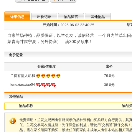
详细信息
出价记录
物品留言
其他物品
开始时间：
结
2026-06-03 23:40:25
自家兰场种植，品质保证，以兰会友，诚信经营！一个月内兰草出问
蒙青海甘肃宁夏，另外协商），满300发顺丰！
出价记录
买家/信用度
出价
兰得有情人胡和
76.0元
fengxiaoxiao04
38.0元
其他物品
物品名称
物品类
免责声明：兰花交易网出售所展示的品种资料由买卖双方自行提供，其
任。兰花交易网友情提醒：为保障您的利益，请使用“交易通”担保交易
品，需在家长陪同下购买，禁止任何商家向未成年人出售本站的相关商