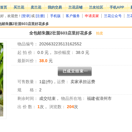
首页
买兰花
卖兰花
我的交易
兰花店铺
兰友社区
手机APP
您好，欢迎您！
[登录]
或
[注册]
手机版
客户服务
申请卖家
兰花公众号
兰
包邮朱颜2壮苗603店里好花多多
全包邮朱颜2壮苗603店里好花多多
拍卖
物品编号：
202663223513162552
起 拍 价：
0.0
元，
加价幅度：
38.0
元
最新叫价：
38.0
元
可售数量：
1盆(件)
，
运费：
卖家承担运费
规 格：
2
剩余时间：
成交结束
，
物品所在地：
福建省漳州市
出 价 数：
1
次，
浏览数：
204
次