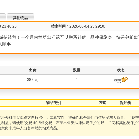
其他物品
结束时间：
 23:40:25
2026-06-04 23:29:00
诚信经营！一个月内兰草出问题可以联系补偿，品种保终身！快递包邮默
发顺丰！
出价
数量
状态
38.0元
1
成交
物品类别
方式
起始价
品种资料由买卖双方自行提供，其真实性、准确性和合法性由信息发布人负责。兰花交
的利益，请使用“交易通”担保交易！严禁出售受法律法规保护的野生兰花和其他受保
商家向未成年人出售本站的相关商品。