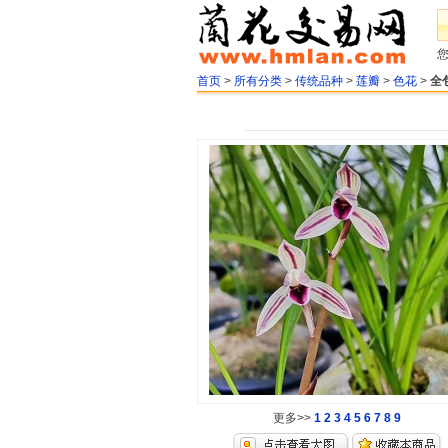
首页
>
所有分类
>
传统品种
>
莲瓣
>
色花
>
全
更多>>
1
2
3
4
5
6
7
8
9