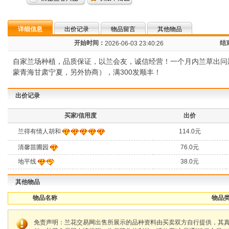
详细信息
出价记录
物品留言
其他物品
开始时间：
结
2026-06-03 23:40:26
自家兰场种植，品质保证，以兰会友，诚信经营！一个月内兰草出问
蒙青海甘肃宁夏，另外协商），满300发顺丰！
出价记录
买家/信用度
出价
兰得有情人胡和
114.0元
清馨苗圃园
76.0元
地平线
38.0元
其他物品
物品名称
物品类
免责声明：兰花交易网出售所展示的品种资料由买卖双方自行提供，其