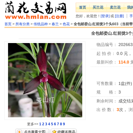
首页
买兰花
卖兰花
我
您好，欢迎您！
[登录]
或
[注册]
手
首页
>
所有分类
>
传统品种
>
春兰
>
色花
>
全包邮娄山.红前拢3个头603（当前
全包邮娄山.红前拢3个
物品编号：
202663
起 拍 价：
0.0
元
最新叫价：
114.0
可售数量：
1盆(件)
规 格：
3
剩余时间：
成交结
出 价 数：
3
次，
浏
更多>>
1
2
3
4
5
6
7
8
9