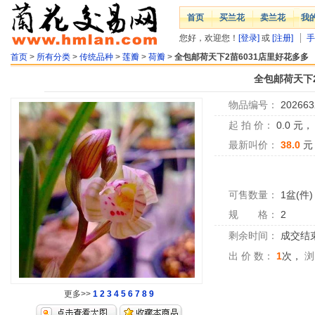
首页
买兰花
卖兰花
我
您好，欢迎您！
[登录]
或
[注册]
手
首页
>
所有分类
>
传统品种
>
莲瓣
>
荷瓣
>
全包邮荷天下2苗6031店里好花多多
全包邮荷天下2
物品编号：
202663
起 拍 价：
0.0
元
最新叫价：
38.0
元
可售数量：
1盆(件)
规 格：
2
剩余时间：
成交结
出 价 数：
1
次，
浏
更多>>
1
2
3
4
5
6
7
8
9