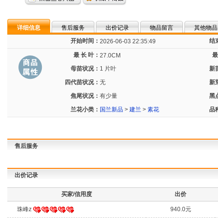
详细信息
售后服务
出价记录
物品留言
其他物品
开始时间：
结
2026-06-03 22:35:49
最 长 叶：
最
27.0CM
母苗状况：
1 片叶
新
四代苗状况：
无
新
焦尾状况：
有少量
黑
兰花小类：
国兰新品
>
建兰
>
素花
品
售后服务
出价记录
买家/信用度
出价
珠峰z
940.0元