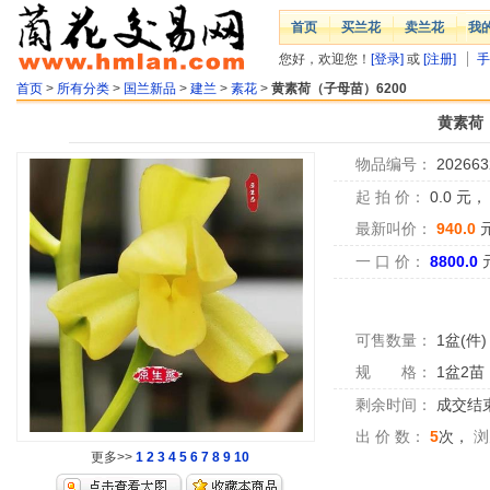
首页
买兰花
卖兰花
我
您好，欢迎您！
[登录]
或
[注册]
手
首页
>
所有分类
>
国兰新品
>
建兰
>
素花
>
黄素荷（子母苗）6200
黄素荷（
物品编号：
202663
起 拍 价：
0.0
元
最新叫价：
940.0
一 口 价：
8800.0
可售数量：
1盆(件)
规 格：
1盆2苗
剩余时间：
成交结
出 价 数：
5
次，
浏
更多>>
1
2
3
4
5
6
7
8
9
10