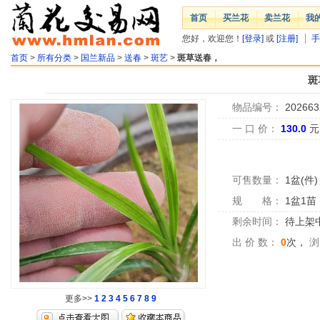
首页
买兰花
卖兰花
我
您好，欢迎您！
[登录]
或
[注册]
手
首页
>
所有分类
>
国兰新品
>
送春
>
斑艺
>
斑草送春，
斑
物品编号：
202663
一 口 价：
130.0
元
可售数量：
1盆(件)
规 格：
1盆1苗
剩余时间：
待上架中.
出 价 数：
0
次，
浏
更多>>
1
2
3
4
5
6
7
8
9