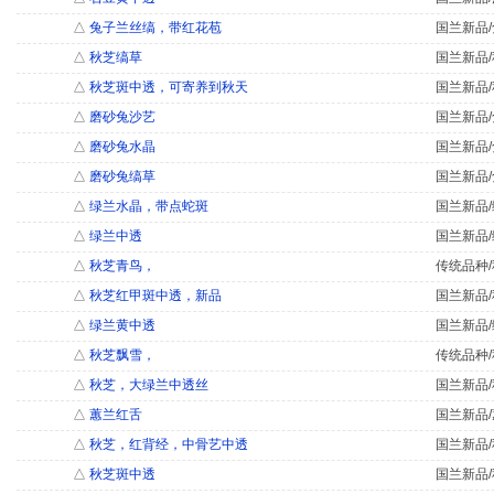
△
兔子兰丝缟，带红花苞
国兰新品/
△
秋芝缟草
国兰新品/
△
秋芝斑中透，可寄养到秋天
国兰新品/
△
磨砂兔沙艺
国兰新品/
△
磨砂兔水晶
国兰新品/
△
磨砂兔缟草
国兰新品/
△
绿兰水晶，带点蛇斑
国兰新品/
△
绿兰中透
国兰新品/
△
秋芝青鸟，
传统品种/
△
秋芝红甲斑中透，新品
国兰新品/
△
绿兰黄中透
国兰新品/
△
秋芝飘雪，
传统品种/
△
秋芝，大绿兰中透丝
国兰新品/
△
蕙兰红舌
国兰新品/
△
秋芝，红背经，中骨艺中透
国兰新品/
△
秋芝斑中透
国兰新品/