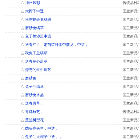
△
神州风彩
传统品种/
△
大帽子中透
国兰新品/
△
秋芝蛇斑龙林斑
国兰新品/
△
磨砂兔缟草
国兰新品/
△
兔子兰沙斑中透
国兰新品/
△
送春红舌，老苗留种卖带前龙，带芽，
国兰新品/
△
秋兔子兰缟草
国兰新品/
△
送春黄心斑草
国兰新品/
△
漂亮的红中透艺
国兰新品/
△
磨砂兔
国兰新品/
△
兔子兰缟草
国兰新品/
△
磨砂兔水晶
国兰新品/
△
送春斑草，
国兰新品/
△
青鸟秋芝，
传统品种/
△
蕙兰树型花
国兰新品/
△
圆头虎头兰，中透，
国兰新品/
△
兔子兰大帽子中透，，
国兰新品/