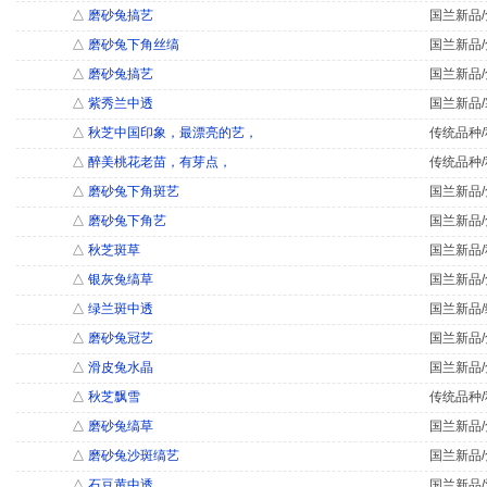
△
磨砂兔搞艺
国兰新品/
△
磨砂兔下角丝缟
国兰新品/
△
磨砂兔搞艺
国兰新品/
△
紫秀兰中透
国兰新品/
△
秋芝中国印象，最漂亮的艺，
传统品种/
△
醉美桃花老苗，有芽点，
传统品种/
△
磨砂兔下角斑艺
国兰新品/
△
磨砂兔下角艺
国兰新品/
△
秋芝斑草
国兰新品/
△
银灰兔缟草
国兰新品/
△
绿兰斑中透
国兰新品/
△
磨砂兔冠艺
国兰新品/
△
滑皮兔水晶
国兰新品/
△
秋芝飘雪
传统品种/
△
磨砂兔缟草
国兰新品/
△
磨砂兔沙斑缟艺
国兰新品/
△
石豆黄中透
国兰新品/