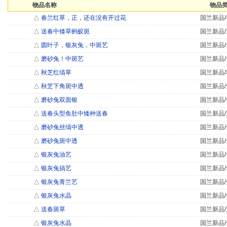
物品名称
物品类
△
春兰红草，正，还在没有开过花
国兰新品/
△
送春中矮草蚂蚁斑
国兰新品/
△
圆叶子，银灰兔，中斑艺
国兰新品/
△
磨砂兔！中斑艺
国兰新品/
△
秋芝红缟草
国兰新品/
△
秋芝下角斑中透
国兰新品/
△
磨砂兔双面银
国兰新品/
△
送春头型鱼肚中矮种送春
国兰新品/
△
磨砂兔丝缟中透
国兰新品/
△
磨砂兔斑中透
国兰新品/
△
银灰兔油艺
国兰新品/
△
银灰兔搞艺
国兰新品/
△
银灰兔青兰艺
国兰新品/
△
银灰兔水晶
国兰新品/
△
送春斑草
国兰新品/
△
银灰兔水晶
国兰新品/