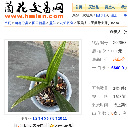
首页
买兰花
卖兰花
我
您好，欢迎您！
[登录]
或
[注册]
手
首页
>
所有分类
>
国兰新品
>
墨兰
>
花艺双全
>
双美人（子苗带大芽）6234
双美人（子
物品编号：
202663
起 拍 价：
0.0
元
最新叫价：
未出价
一 口 价：
6800.0
可售数量：
1盆(件)
规 格：
1盆2苗
剩余时间：
待上架中.
出 价 数：
0
次，
浏
更多>>
1
2
3
4
5
6
7
8
9
10
11