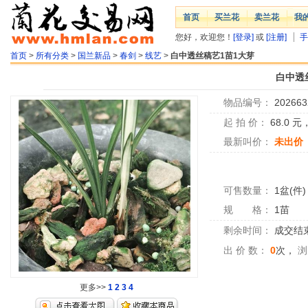
首页
买兰花
卖兰花
我
您好，欢迎您！
[登录]
或
[注册]
手
首页
>
所有分类
>
国兰新品
>
春剑
>
线艺
>
白中透丝稿艺1苗1大芽
白中透
物品编号：
202663
起 拍 价：
68.0
元
最新叫价：
未出价
可售数量：
1盆(件)
规 格：
1苗
剩余时间：
成交结
出 价 数：
0
次，
浏
更多>>
1
2
3
4