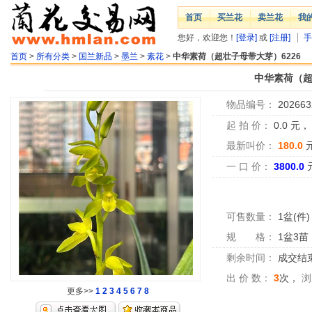
首页
买兰花
卖兰花
我
您好，欢迎您！
[登录]
或
[注册]
手
首页
>
所有分类
>
国兰新品
>
墨兰
>
素花
>
中华素荷（超壮子母带大芽）6226
中华素荷（超
物品编号：
202663
起 拍 价：
0.0
元
最新叫价：
180.0
一 口 价：
3800.0
可售数量：
1盆(件)
规 格：
1盆3苗
剩余时间：
成交结
出 价 数：
3
次，
浏
更多>>
1
2
3
4
5
6
7
8