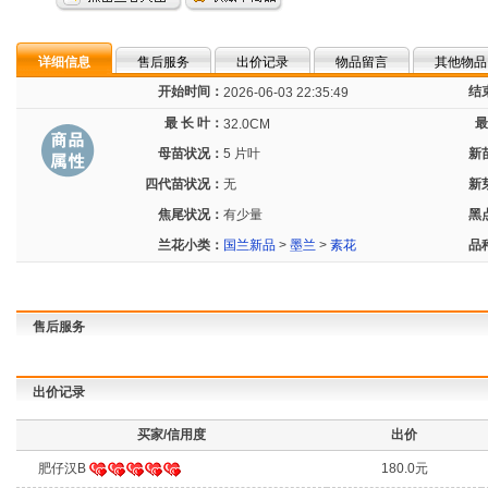
详细信息
售后服务
出价记录
物品留言
其他物品
开始时间：
结
2026-06-03 22:35:49
最 长 叶：
最
32.0CM
母苗状况：
5 片叶
新
四代苗状况：
无
新
焦尾状况：
有少量
黑
兰花小类：
国兰新品
>
墨兰
>
素花
品
售后服务
出价记录
买家/信用度
出价
肥仔汉B
180.0元