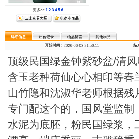
更多>>
1
2
3
4
5
6
详细信息
出价记录
物品留言
其他物品
开始时间：
结
2026-06-03 21:50:11
顶级民国绿金钟紫砂盆/清
含玉老种荷仙心心相印等春
山竹隐和沈淑华老师根据残
专门配这个的，国风堂监制
水泥为底胚，粉民国绿浆，