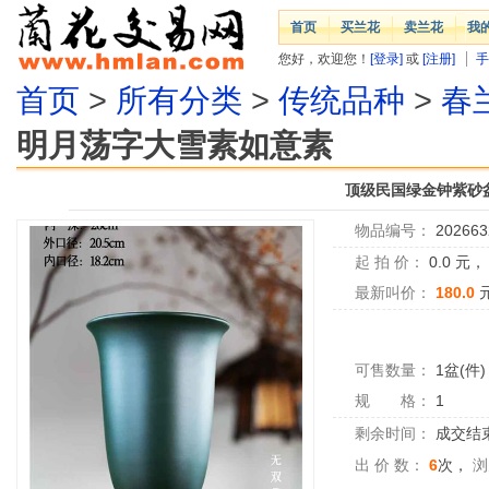
首页
买兰花
卖兰花
我
您好，欢迎您！
[登录]
或
[注册]
手
首页
>
所有分类
>
传统品种
>
春
明月荡字大雪素如意素
顶级民国绿金钟紫砂
物品编号：
202663
起 拍 价：
0.0
元
最新叫价：
180.0
可售数量：
1盆(件)
规 格：
1
剩余时间：
成交结
出 价 数：
6
次，
浏