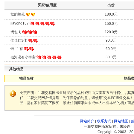
买家/信用度
出价
秋韵兰苑
180.0元
jiayong187
150.0元
锅包肉
120.0元
佳佳佳3佳
90.0元
钱 兰 有
60.0元
银河没有小宇宙
30.0元
其他物品
物品名称
物品类
免责声明：兰花交易网出售所展示的品种资料由买卖双方自行提供，其
任。兰花交易网友情提醒：为保障您的利益，请使用“交易通”担保交易
品，需在家长陪同下购买，禁止任何商家向未成年人出售本站的相关商
网站简介
|
联系方式
|
网站地图
|
兰花交易网版权所有，未经许可
Copyright © 2003 - 20