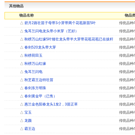
其他物品
物品名称
物品类
△
碧月2路壮苗子母带3小芽带两个花苞新苗5叶
传统品种/
△
兔耳兰闪电龙头带小米芽（艺好）
传统品种/
△
秋榜万山红缘5叶矮壮龙头带半大芽带花苞花苞已在拔杆
传统品种/
△
春剑520龙头带大芽
传统品种/
△
秋榜荷田玉
传统品种/
△
秋榜万山红缘
传统品种/
△
兔耳兰闪电
传统品种/
△
秋芝霸王边特壮苗
传统品种/
△
春剑东方明珠
传统品种/
△
春剑黄金甲（已售）
传统品种/
△
惠兰金色阳春龙头1发2，3苗正草
传统品种/
△
宝玉
传统品种/
△
龙颜
传统品种/
△
霸王边
传统品种/