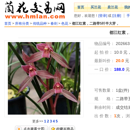
首页
买兰花
卖兰花
我
您好，欢迎您！
[登录]
或
[注册]
手
首页
>
所有分类
>
传统品种
>
春剑
>
色花
>
都江红素，二路带5叶半大芽，
都江红素，
物品编号：
202663
起 拍 价：
10.0
元
最新叫价：
20.0
元
一 口 价：
188.0
元
可售数量：
1盆(件)
规 格：
二路带
剩余时间：
成交结
出 价 数：
1
次，
浏
更多>>
1
2
3
4
5