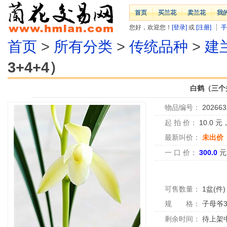
首页
买兰花
卖兰花
我
您好，欢迎您！
[登录]
或
[注册]
手
首页
>
所有分类
>
传统品种
>
建
3+4+4）
白鹤（三个头
物品编号：
202663
起 拍 价：
10.0
元
最新叫价：
未出价
一 口 价：
300.0
元
可售数量：
1盆(件)
规 格：
子母爷3
剩余时间：
待上架中.