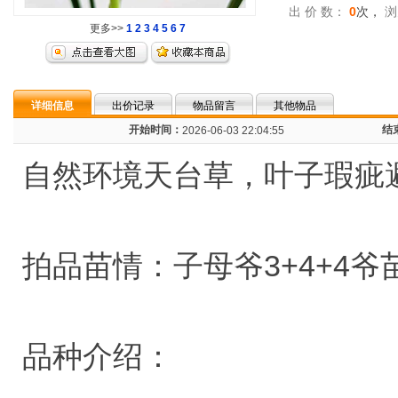
出 价 数：
0
次，
浏
更多>>
1
2
3
4
5
6
7
详细信息
出价记录
物品留言
其他物品
开始时间：
结
2026-06-03 22:04:55
自然环境天台草，叶子瑕疵
拍品苗情：子母爷3+4+4
品种介绍：