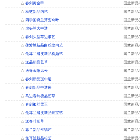
△
春剑黄金甲
国兰新品/
△
秋芝新品内艺
国兰新品/
△
四季国魂兰芽变奇叶
国兰新品/
△
虎头兰大中透
国兰新品/
△
春剑头型草边带艺
国兰新品/
△
莲瓣兰新品白丝缟内艺
国兰新品/
△
兔耳兰滑皮新品松鼎艺
国兰新品/
△
送品新品艺草
国兰新品/
△
送春金阳风云
国兰新品/
△
春剑新品斑中透
国兰新品/
△
春剑新品中透斑
国兰新品/
△
马边春剑极品艺草
国兰新品/
△
春剑银丝雪玉
国兰新品/
△
兔耳兰滑皮新品锦宝艺
国兰新品/
△
送春叶形草
国兰新品/
△
蕙兰新品丝缟艺
国兰新品/
△
兔耳兰新品松艺
国兰新品/