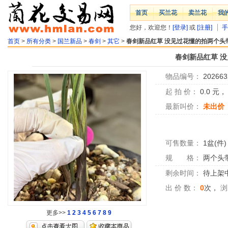
首页
买兰花
卖兰花
我
您好，欢迎您！
[登录]
或
[注册]
手
首页
>
所有分类
>
国兰新品
>
春剑
>
其它
>
春剑新品红草 没见过花懂的拍两个头
春剑新品红草 
物品编号：
202663
起 拍 价：
0.0
元
最新叫价：
未出价
可售数量：
1盆(件)
规 格：
两个头
剩余时间：
待上架中.
出 价 数：
0
次，
浏
更多>>
1
2
3
4
5
6
7
8
9