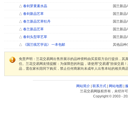
△
春剑芽黄素水晶
国兰新品/
△
春剑新品艺草
国兰新品/
△
春兰新品艺草牡丹
国兰新品/
△
春兰新品艺草
国兰新品/
△
春剑头型草艺草
国兰新品/
△
《国兰线艺学说》 一本包邮
其他品种/
免责声明：兰花交易网出售所展示的品种资料由买卖双方自行提供，其
任。兰花交易网友情提醒：为保障您的利益，请使用“交易通”担保交易
品，需在家长陪同下购买，禁止任何商家向未成年人出售本站的相关商
网站简介
|
联系方式
|
网站地图
|
兰花交易网版权所有，未经许可
Copyright © 2003 - 20