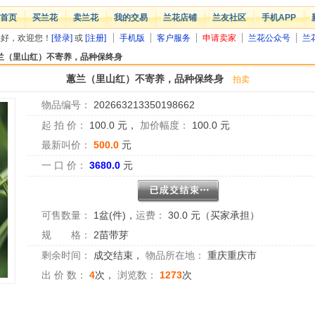
首页
买兰花
卖兰花
我的交易
兰花店铺
兰友社区
手机APP
您好，欢迎您！
[登录]
或
[注册]
手机版
客户服务
申请卖家
兰花公众号
兰
兰（里山红）不寄养，品种保终身
蕙兰（里山红）不寄养，品种保终身
拍卖
物品编号：
202663213350198662
起 拍 价：
100.0
元，
加价幅度：
100.0
元
最新叫价：
500.0
元
一 口 价：
3680.0
元
可售数量：
1盆(件)
，
运费：
30.0 元（买家承担）
规 格：
2苗带芽
剩余时间：
成交结束
，
物品所在地：
重庆重庆市
出 价 数：
4
次，
浏览数：
1273
次