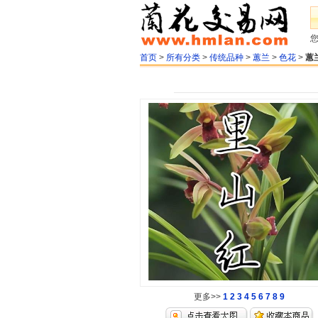
首页
>
所有分类
>
传统品种
>
蕙兰
>
色花
>
蕙
更多>>
1
2
3
4
5
6
7
8
9