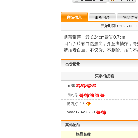
详细信息
出价记录
物品留言
开始时间：
2026-06-03
两苗带芽，最长24cm最宽0.7cm
阳台养殖有自然焦尖，介意者慎拍，寻
请拍者自重。不议价、不删价、拍而不
出价记录
买家/信用度
rm郑
澜间寻
黔西好兰人
aaaa123456789
其他物品
物品名称