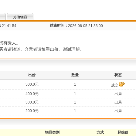
其他物品
结束时间：
 21:41:54
2026-06-05 21:33:00
找有缘人。
买者请绕道。介意者请慎重出价。谢谢理解。
出价
数量
状态
500.0元
1
成交
400.0元
1
出局
300.0元
1
出局
200.0元
1
出局
物品类别
方式
起始价