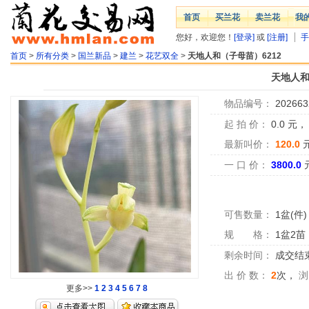
首页
买兰花
卖兰花
我
您好，欢迎您！
[登录]
或
[注册]
手
首页
>
所有分类
>
国兰新品
>
建兰
>
花艺双全
>
天地人和（子母苗）6212
天地人和
物品编号：
202663
起 拍 价：
0.0
元
最新叫价：
120.0
一 口 价：
3800.0
可售数量：
1盆(件)
规 格：
1盆2苗
剩余时间：
成交结
出 价 数：
2
次，
浏
更多>>
1
2
3
4
5
6
7
8