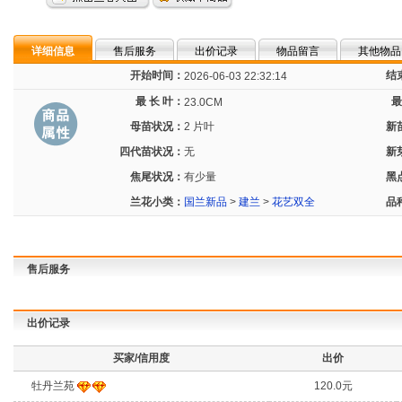
详细信息
售后服务
出价记录
物品留言
其他物品
开始时间：
结
2026-06-03 22:32:14
最 长 叶：
最
23.0CM
母苗状况：
2 片叶
新
四代苗状况：
无
新
焦尾状况：
有少量
黑
兰花小类：
国兰新品
>
建兰
>
花艺双全
品
售后服务
出价记录
买家/信用度
出价
牡丹兰苑
120.0元